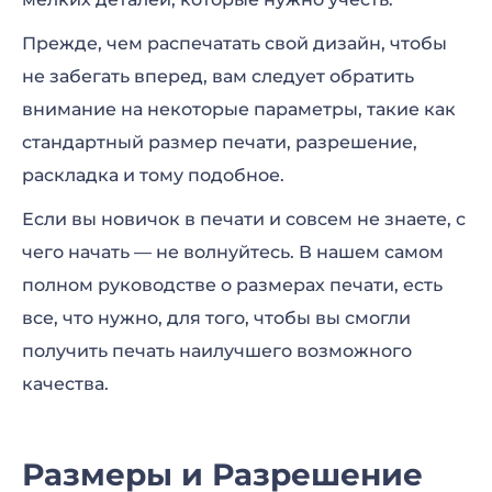
Печать Плакатов
Прежде, чем распечатать свой дизайн, чтобы
Печать Визитных Карточек
не забегать вперед, вам следует обратить
внимание на некоторые параметры, такие как
Печать Журналов и Книг
стандартный размер печати, разрешение,
Печать Блокнотов
раскладка и тому подобное.
Печать на Футболках
Если вы новичок в печати и совсем не знаете, с
чего начать — не волнуйтесь. В нашем самом
Важность Мокапов
полном руководстве о размерах печати, есть
все, что нужно, для того, чтобы вы смогли
получить печать наилучшего возможного
качества.
Размеры и Разрешение