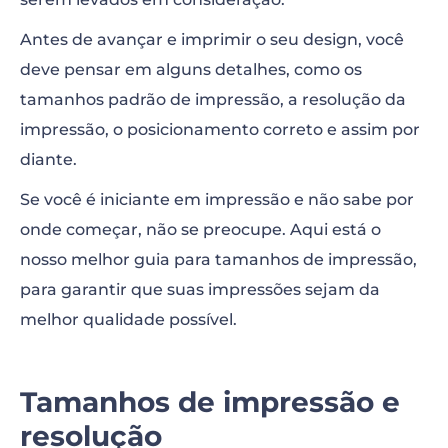
Impressão de pôsteres
Antes de avançar e imprimir o seu design, você
Impressão de cartão de visita
deve pensar em alguns detalhes, como os
tamanhos padrão de impressão, a resolução da
Impressão de livros e revistas
impressão, o posicionamento correto e assim por
Impressões em cadernos
diante.
Estampas de camisetas
Se você é iniciante em impressão e não sabe por
onde começar, não se preocupe. Aqui está o
A importância dos mockups
nosso melhor guia para tamanhos de impressão,
para garantir que suas impressões sejam da
melhor qualidade possível.
Tamanhos de impressão e
resolução