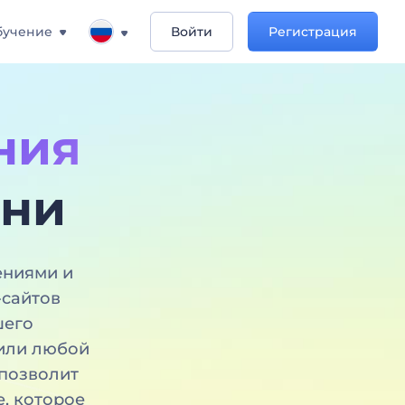
бучение
Войти
Регистрация
ния
зни
ениями и
-сайтов
шего
 или любой
 позволит
, которое