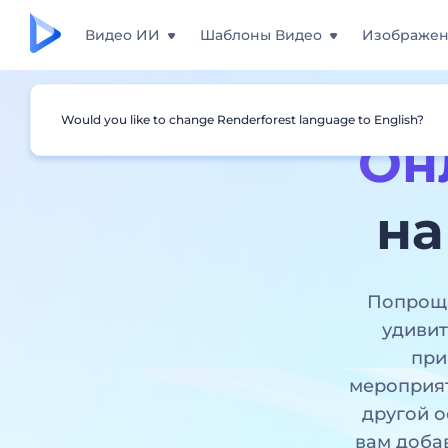
Видео ИИ
Шаблоны Видео
Изображе
Would you like to change Renderforest language to English?
Он
на
Попроща
удивит
при
мероприят
другой о
вам доба