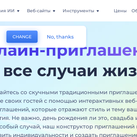
ния ИИ
Веб-сайты
Инструменты
Цены
О
No, thanks
CHANGE
лайн-приглаше
 все случаи жи
йтесь со скучными традиционными приглаш
е своих гостей с помощью интерактивных веб
глашений, которые отражают стиль и тему ва
ия. Не важно, день рождения ли это, свадьба
собый случай, наш конструктор приглашений
вить индивидуальности и создать приглашение