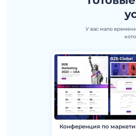
Готовы
у
У вас мало времен
кот
Конференция по маркети