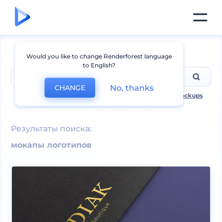
Would you like to change Renderforest language
to English?
No, thanks
CHANGE
Самые популярные поиски включая
t-shirt
,
logo mockups
Результаты поиска:
мокапы логотипов