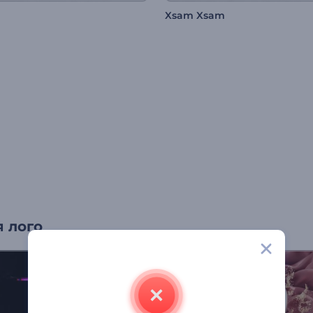
Xsam Xsam
 лого