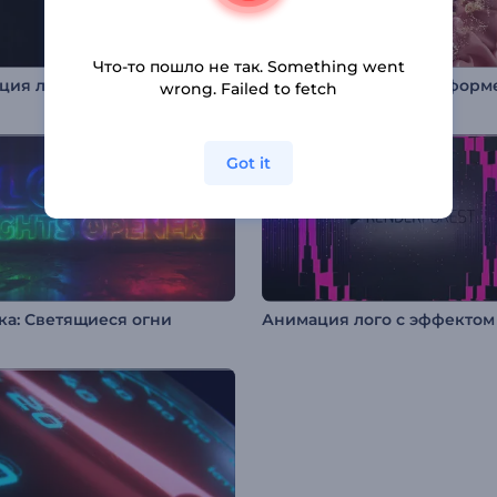
Что-то пошло не так. Something went
ия лого: Темный глитч
wrong. Failed to fetch
Got it
ка: Светящиеся огни