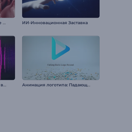
Заставка: Медальон в форме сердца
ИИ-Инновационная Заставка
Анимация лого с эффектом видеомэппинга
Анимация логотипа: Падающие шары