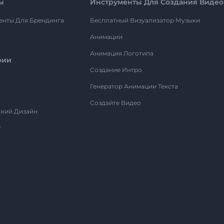
ы
Инструменты Для Создания Видео
енты Для Брендинга
Бесплатный Визуализатор Музыки
Анимации
Анимация Логотипа
рии
Создание Интро
Генератор Анимации Текста
Создайте Видео
ский Дизайн
т