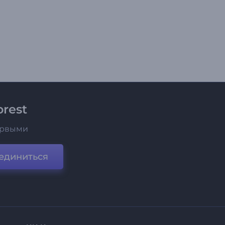
rest
ервыми
единиться