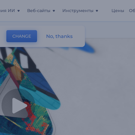
ния ИИ
Веб-сайты
Инструменты
Цены
Об
В 3D
No, thanks
CHANGE