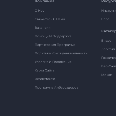
Компания
Ресурс
О Нас
Инструм
Свяжитесь С Нами
Блог
Вакансии
Катего
Помощь И Поддержка
Видео
Партнерская Программа
Логотип
Политика Конфиденциальности
Графиче
Условия И Положения
Веб-Сай
Карта Сайта
Мокап
Renderforest
Программа Амбассадоров