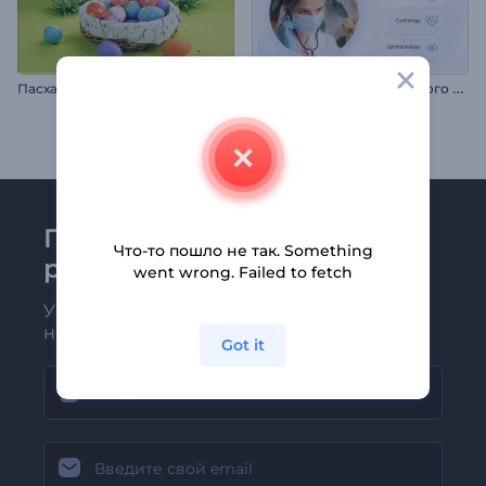
П
резентация медицинского центра
Пасхальное интро с яйцами
Присоединяйтесь к
Что-то пошло не так. Something
рассылке Renderforest
went wrong. Failed to fetch
Узнавайте о последних новостях и
новых предложениях первыми
Got it