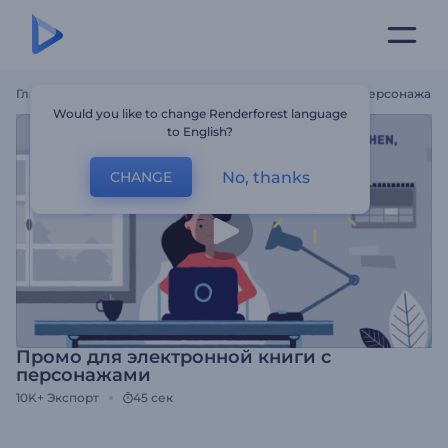
Главная
Шаблоны
Промо Для Электронной Книги С Персонажам
Would you like to change Renderforest language
to English?
No, thanks
CHANGE
Промо для электронной книги с
персонажами
10K+
Экспорт
45 сек