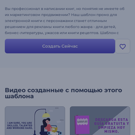
Вы профессионал в написании книг, но понятия не имеете об
их маркетинговом продвижении? Наш шаблон промо для
электронной книги с персонажами станет отличным
решением для рекламы книги любого жанра - для детей,
бизнес-литературы, ужасов или книги рецептов. Шаблон с
красивой анимацией с персонажами и редактируемыми
цветами специально создан для маркетингового
Создать Сейчас
продвижения электронных книг. Просто добавьте текст,
настройте цветовую гамму, и наслаждайтесь уникальным
рекламным роликом - попробуйте создать свое видео!
Видео созданные с помощью этого
шаблона