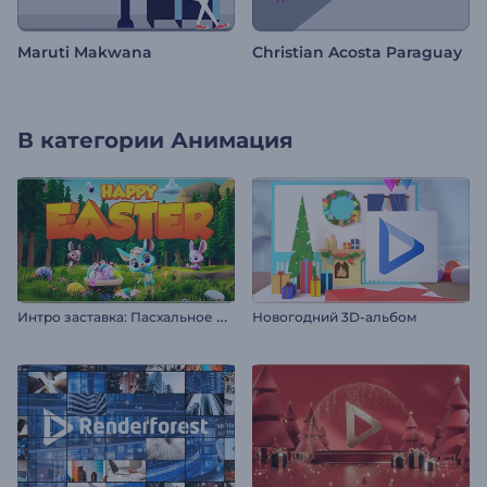
Maruti Makwana
Christian Acosta Paraguay
В категории
Анимация
И
нтро заставка: Пасхальное приключение
Новогодний 3D-альбом