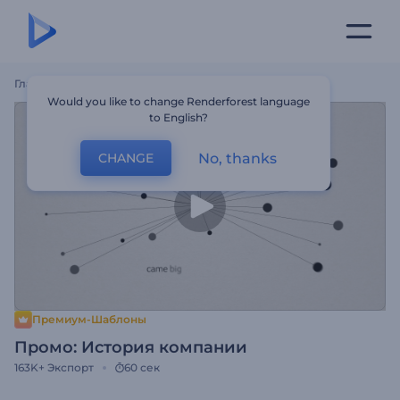
Главная
Шаблоны
Промо: История Компании
Would you like to change Renderforest language
to English?
No, thanks
CHANGE
Премиум-Шаблоны
Промо: История компании
163K+
Экспорт
60 сек