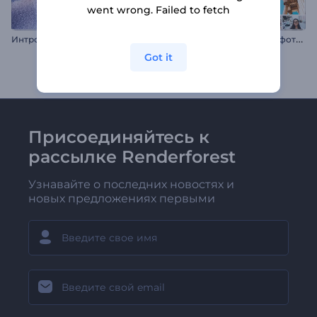
went wrong. Failed to fetch
И
нтро заставка Плавные фоторамки
Интро: Блестящая снежинка
Got it
Присоединяйтесь к
рассылке Renderforest
Узнавайте о последних новостях и
новых предложениях первыми