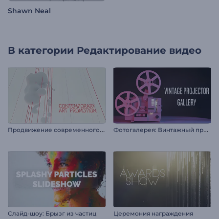
Shawn Neal
В категории
Редактирование видео
П
родвижение современного искусства
Ф
отогалерея: Винтажный проектор
Слайд-шоу: Брызг из частиц
Церемония награждения