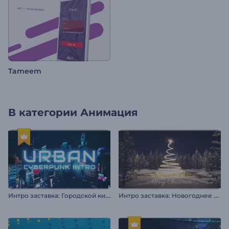
Tameem
В категории
Анимация
И
нтро заставка: Городской киберпанк
И
нтро заставка: Новогоднее чудо