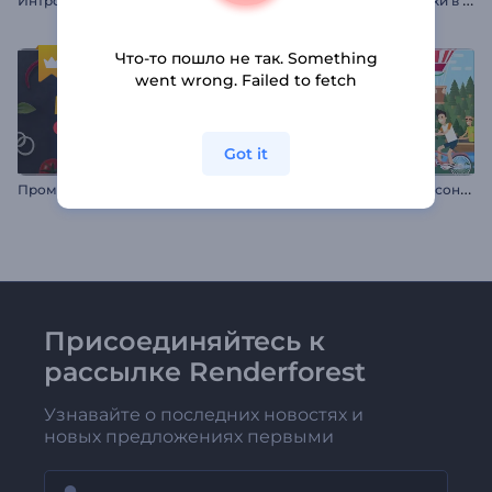
Что-то пошло не так. Something
went wrong. Failed to fetch
Got it
П
ромо: Специальное предложение ресторана
Н
абор: Приключения персонажа
Присоединяйтесь к
рассылке Renderforest
Узнавайте о последних новостях и
новых предложениях первыми