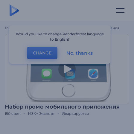
Главная
Шаблоны
Набор Промо Мобильного Приложения
Would you like to change Renderforest language
to English?
No, thanks
CHANGE
Набор промо мобильного приложения
150
сцен
143K+
Экспорт
варьируется