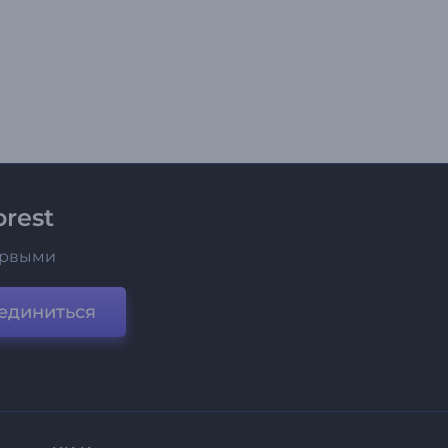
rest
ервыми
единиться