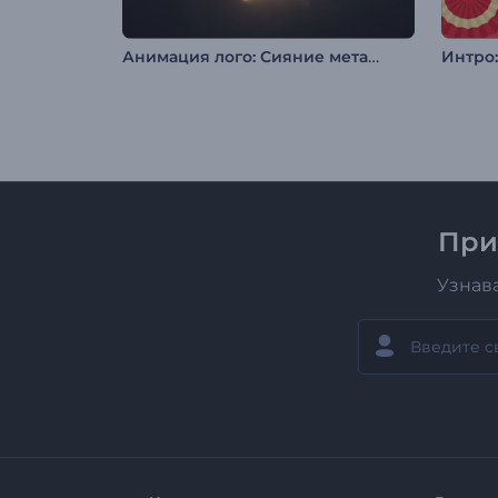
Анимация лого: Сияние металла
Интро
При
Узнав