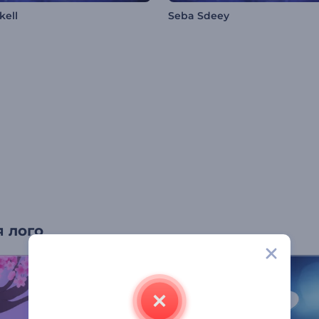
kell
Seba Sdeey
 лого