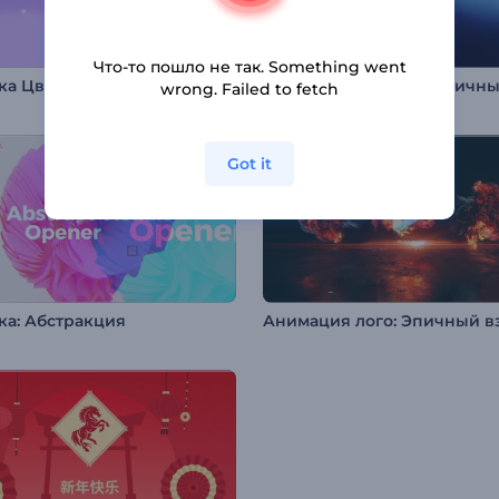
Что-то пошло не так. Something went
вка Цветение Ханами
wrong. Failed to fetch
Got it
ка: Абстракция