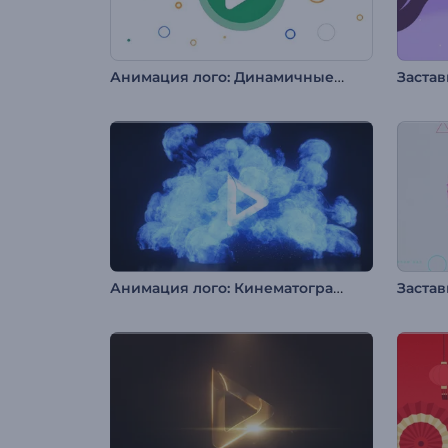
Анимация лого: Динамичные фигуры
Заста
Анимация лого: Кинематографичный взрыв
Застав