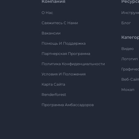
Компания
Ресурс
О Нас
Инструм
Свяжитесь С Нами
Блог
Вакансии
Катего
Помощь И Поддержка
Видео
Партнерская Программа
Логотип
Политика Конфиденциальности
Графиче
Условия И Положения
Веб-Сай
Карта Сайта
Мокап
Renderforest
Программа Амбассадоров