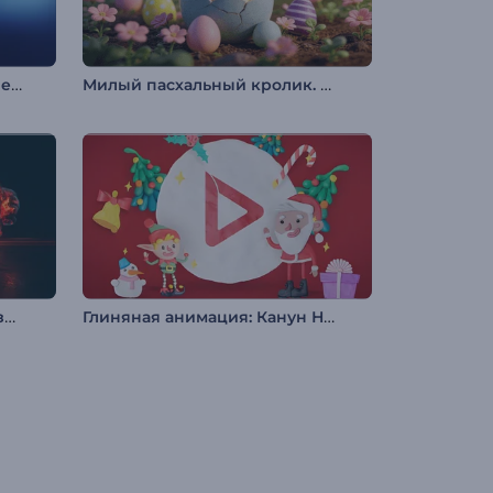
Заставка "Минималистичные Тени"
Милый пасхальный кролик. Вступление.
Анимация лого: Эпичный взрыв
Глиняная анимация: Канун Нового года