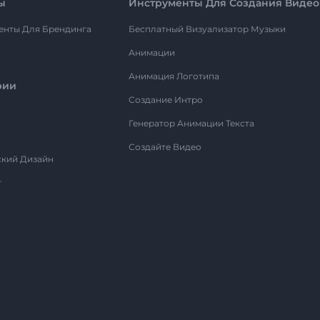
ы
Инструменты Для Создания Видео
енты Для Брендинга
Бесплатный Визуализатор Музыки
Анимации
Анимация Логотипа
рии
Создание Интро
Генератор Анимации Текста
Создайте Видео
ский Дизайн
т