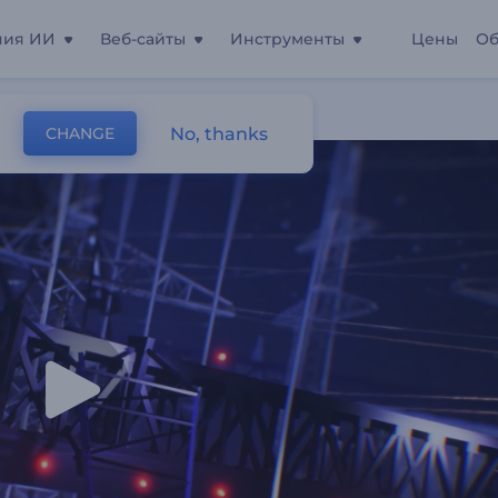
ния ИИ
Веб-сайты
Инструменты
Цены
Об
е
No, thanks
CHANGE