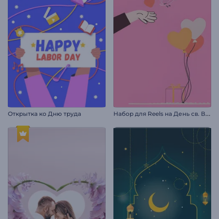
Н
абор для Reels на День св. Валентина
Открытка ко Дню труда