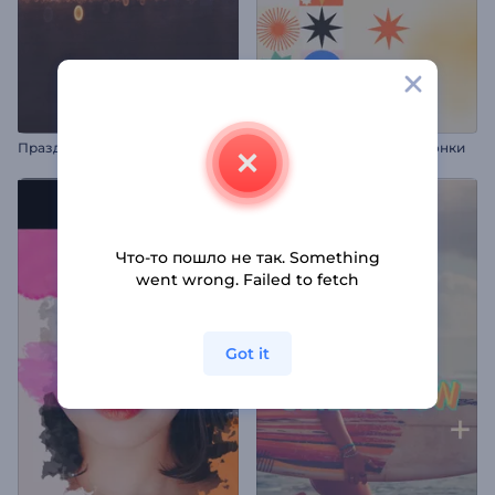
П
раздничная новогодняя заставка
Интро: Разноцветные иконки
Что-то пошло не так. Something
went wrong. Failed to fetch
Got it