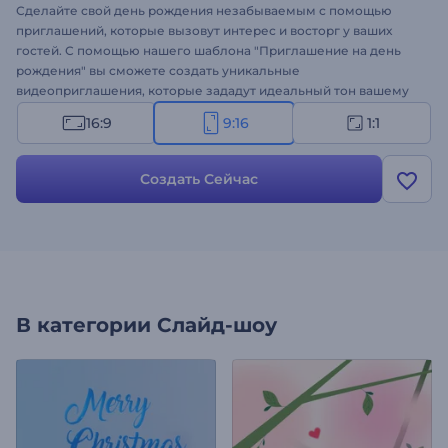
Сделайте свой день рождения незабываемым с помощью
приглашений, которые вызовут интерес и восторг у ваших
гостей. С помощью нашего шаблона "Приглашение на день
рождения" вы сможете создать уникальные
видеоприглашения, которые зададут идеальный тон вашему
незабываемому событию. Настройте приглашения, начиная с
16:9
9:16
1:1
текста и деталей мероприятия и заканчивая изображениями и
музыкой, в соответствии со стилем и тематикой вашей
вечеринки. Будь то ваш день рождения или день рождения
Создать Сейчас
ребенка, знаменательное событие или вечеринка-сюрприз,
этот шаблон идеально подойдет для реализации всех ваших
пожеланий. Создайте его прямо сейчас и сделайте свой
праздник по-настоящему замечательным!
В категории
Слайд-шоу