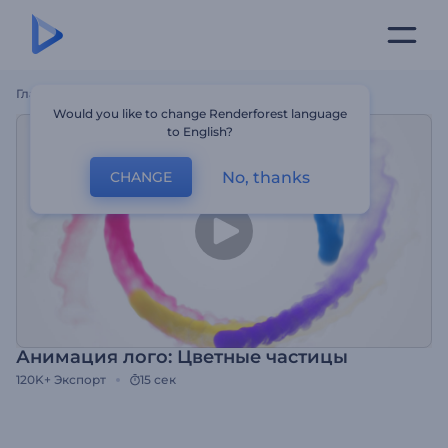
Главная
Шаблоны
Анимация Лого: Цветные Частицы
Would you like to change Renderforest language
to English?
No, thanks
CHANGE
Анимация лого: Цветные частицы
120K+
Экспорт
15 сек