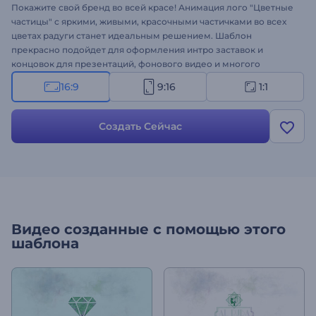
Покажите свой бренд во всей красе! Анимация лого "Цветные
частицы" с яркими, живыми, красочными частичками во всех
цветах радуги станет идеальным решением. Шаблон
прекрасно подойдет для оформления интро заставок и
концовок для презентаций, фонового видео и многого
другого. Просто загрузите свой логотип на прозрачный фон,
16:9
9:16
1:1
настройте цветовую гамму, и вперед - впечатлять аудиторию.
Создайте профессиональное видео за пару минут!
Создать Сейчас
Видео созданные с помощью этого
шаблона