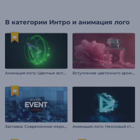
В категории
Интро и анимация лого
А
нимация лого: Цветные вспышки
В
ступление цветочного аромата
З
аставка: Современное мероприятие
А
нимация лого: Неоновый страйк