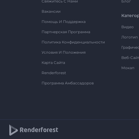
Свяжитесь С Нами
Блог
Вакансии
Катего
Помощь И Поддержка
Видео
Партнерская Программа
Логотип
Политика Конфиденциальности
Графиче
Условия И Положения
Веб-Сай
Карта Сайта
Мокап
Renderforest
Программа Амбассадоров