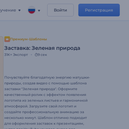
учение
Войти
Регистрация
Премиум-Шаблоны
Заставка: Зеленая природа
31K+
Экспорт
9 сек
Почувствуйте благодатную энергию матушки-
природы, создав видео с помощью шаблона
заставки "Зеленая природа". Оформите
качественный ролик с эффектом появления
логотипа из зеленых листьев и гармоничной
атмосферой. Загрузите свой логотип и
создайте профессиональную анимацию за
несколько минут. Шаблон отлично подходит
для оформления заставок к презентациям,