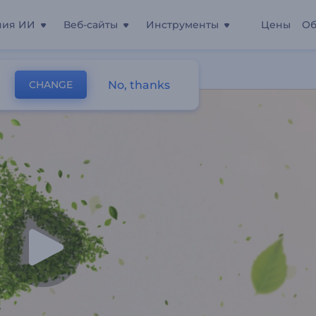
ния ИИ
Веб-сайты
Инструменты
Цены
Об
No, thanks
CHANGE