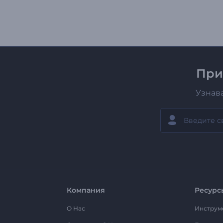
При
Узнав
Компания
Ресурс
О Нас
Инструм