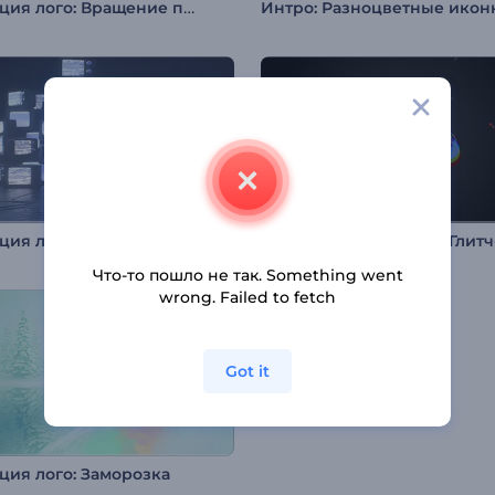
Анимация лого: Вращение полос света
Интро: Разноцветные икон
Анимация лого: Аналоговое ТВ
Что-то пошло не так. Something went
wrong. Failed to fetch
Got it
ция лого: Заморозка