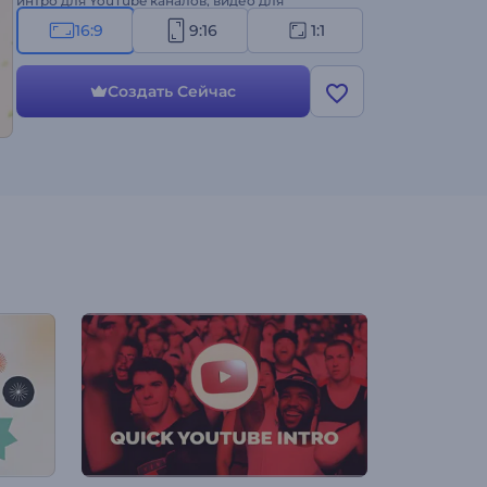
интро для YouTube каналов, видео для
продвижения компаний и многого другого.
16:9
9:16
1:1
Создайте свое видео!
Создать Сейчас