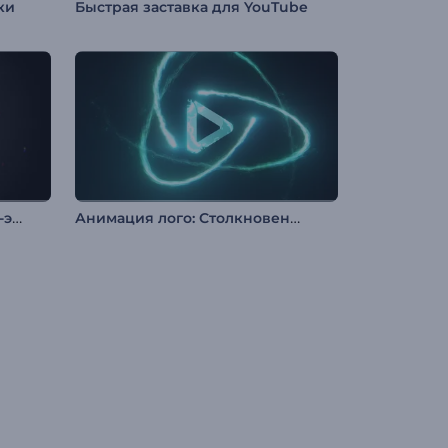
ки
Быстрая заставка для YouTube
Заставка с логотипом: Глитч-эффект
Анимация лого: Столкновение частиц