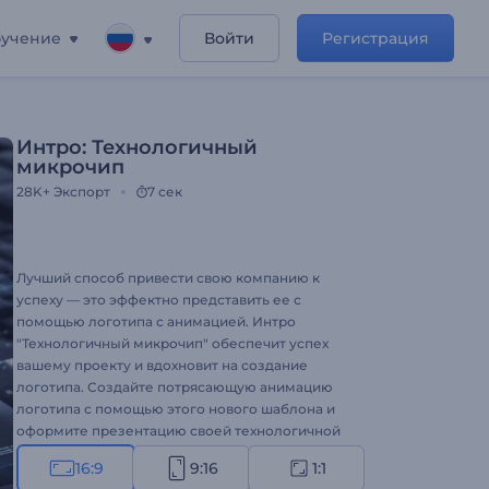
учение
Войти
Регистрация
Интро: Технологичный
микрочип
28K+
Экспорт
7 сек
Лучший способ привести свою компанию к
успеху — это эффектно представить ее с
помощью логотипа с анимацией. Интро
"Технологичный микрочип" обеспечит успех
вашему проекту и вдохновит на создание
логотипа. Создайте потрясающую анимацию
логотипа с помощью этого нового шаблона и
оформите презентацию своей технологичной
компании. Загрузите свой логотип и подождите
16:9
9:16
1:1
несколько минут, чтобы увидеть результат.