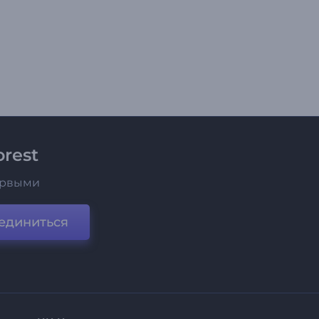
rest
ервыми
единиться