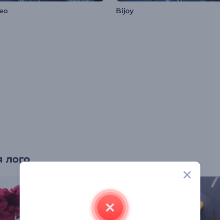
Seo
Bijoy
 лого