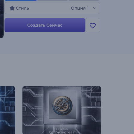
Шаблон идеально подходит для оформления
Стиль
Опция 1
видео для технической компании или канала,
продвижения бренда, интро к презентации и
других проектов. Создайте свое интро!
Создать Сейчас