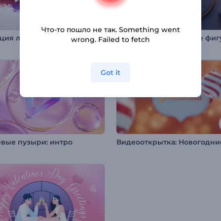
Что-то пошло не так. Something went
Анимация лого: Разноцветный дым
wrong. Failed to fetch
Got it
евые пузыри: интро