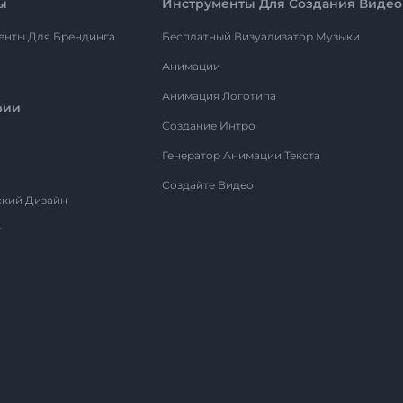
ы
Инструменты Для Создания Видео
енты Для Брендинга
Бесплатный Визуализатор Музыки
Анимации
Анимация Логотипа
рии
Создание Интро
Генератор Анимации Текста
Создайте Видео
ский Дизайн
т