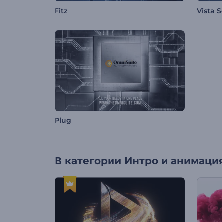
Fitz
Vista 
Plug
В категории
Интро и анимация