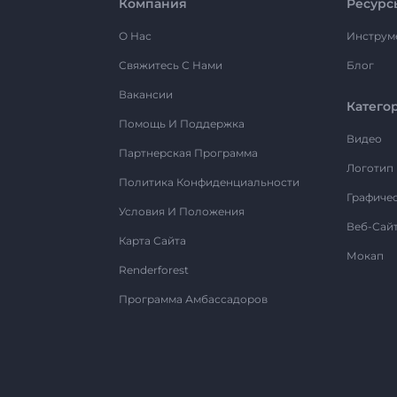
Компания
Ресурс
О Нас
Инструм
Свяжитесь С Нами
Блог
Вакансии
Катего
Помощь И Поддержка
Видео
Партнерская Программа
Логотип
Политика Конфиденциальности
Графиче
Условия И Положения
Веб-Сай
Карта Сайта
Мокап
Renderforest
Программа Амбассадоров