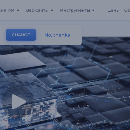
ния ИИ
Веб-сайты
Инструменты
Цены
Об
п
No, thanks
CHANGE