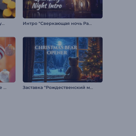
Интро 3D Абстрактные фигуры
Интро "Сверкающая ночь Рамадана"
Видеооткрытка: Новогодние украшения
Заставка "Рождественский медведь"