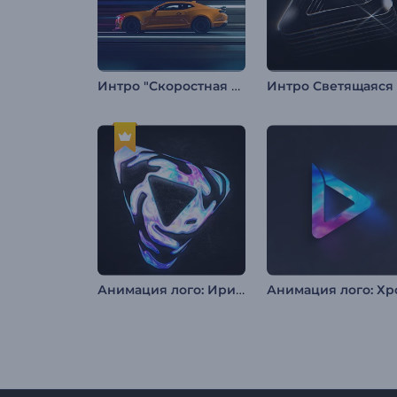
Интро "Скоростная трасса"
Анимация лого: Иридисцентный эффект