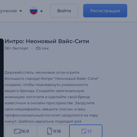
учение
Войти
Регистрация
Интро: Неоновый Вайс-Сити
2K+
Экспорт
5 сек
Дерзкий стиль, неоновые огни и ритм
большого города! Интро "Неоновый Вайс-Сити"
создано, чтобы подчеркнуть уникальность
вашего бренда. Создайте оригинальную
анимацию логотипа и сделайте свой бренд
известным в онлайн-пространстве. Загрузите
свои медиафайлы, введите слоган, и ваш
профессиональный логотип загрузится за пару
минут. Шаблон идеально подходит для
оформления презентации бренда,
16:9
9:16
1:1
продвижения товаров или компании, рекламы