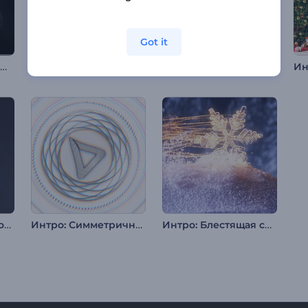
Got it
Интро Светящаяся Платина
Новогодняя заставка: Елочные шары
Анимация лого: Вращение дыма
Анимация лого: Хроматика
Интро: Симметричные фигуры
Интро: Блестящая снежинка