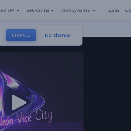
ния ИИ
Веб-сайты
Инструменты
Цены
Об
No, thanks
CHANGE