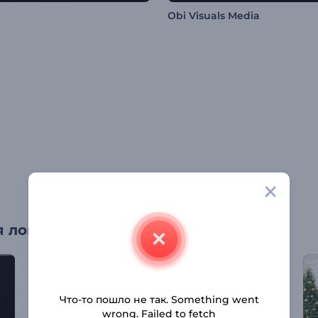
Obi Visuals Media
 лого
Что-то пошло не так. Something went
wrong. Failed to fetch