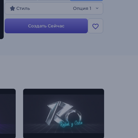
для ТВ, интро для YouTube-канала и многого
Стиль
Опция 1
другого. Создайте неоновое интро!
Создать Сейчас