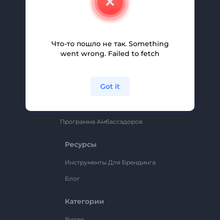
Вакансии
Помощь И Поддержка
Партнерская Программа
Что-то пошло не так. Something
went wrong. Failed to fetch
Политика Конфиденциальности
Условия И Положения
Got it
Карта Сайта
Renderforest
Программа Амбассадоров
Ресурсы
Инструменты Для Брендинга
Блог
Категории
Видео