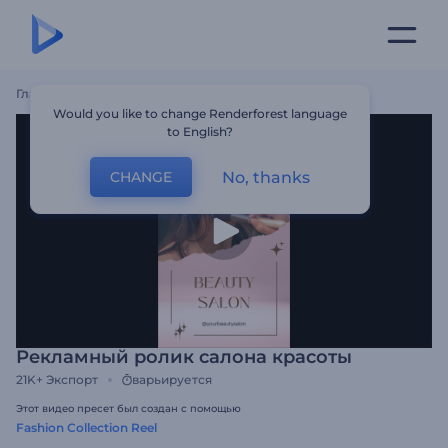
Главная
Шаблоны
Рекламный Ролик Салона Красоты
Would you like to change Renderforest language
to English?
No, thanks
CHANGE
Рекламный ролик салона красоты
21K+
Экспорт
варьируется
Этот видео пресет был создан с помощью
Fashion Collection Reel