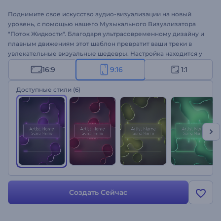
Поднимите свое искусство аудио-визуализации на новый
уровень, с помощью нашего Музыкального Визуализатора
"Поток Жидкости". Благодаря ультрасовременному дизайну и
плавным движениям этот шаблон превратит ваши треки в
увлекательные визуальные шедевры. Настройка находится у
вас под рукой, позволяя вам адаптировать визуализатор в
16:9
9:16
1:1
соответствии со стилем и настроением вашей музыки.
Загрузите свой трек, выберите один из цветовых стилей и
Доступные стили
(6)
наблюдайте, как звуки оживают в симфонии жидких форм.
Идеально подходит для продвижения музыки, выпуска новых
синглов, YouTube каналов и многих других проектов.
Попробуйте прямо сейчас!
Создать Сейчас