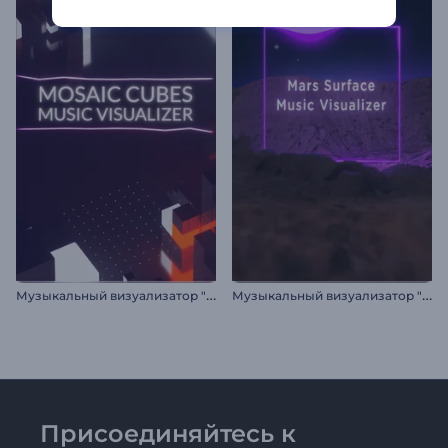
М
узыкальный визуализатор "Мозаика из кубиков"
М
узыкальный визуализатор "Поверхность Марса"
Присоединяйтесь к