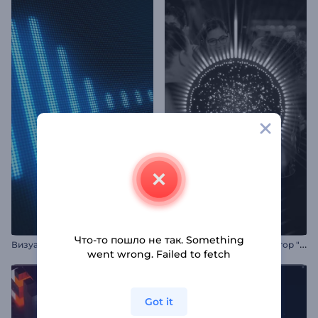
Что-то пошло не так. Something
В
изуализатор музыки: LCD-дисплей
М
узыкальный визуализатор "Светящиеся биты"
went wrong. Failed to fetch
Got it