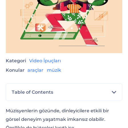
Kategori
Video İpuçları
Konular
araçlar
müzik
Table of Contents
Müzik Klipleri Oluşturan Yazılımlar
Müzisyenlerin gözünde, dinleyicilere etkili bir
görsel deneyim yaşatmak imkansız olabilir.
Müzik Videoları Oluşturmayı Sağlayan
Özellikle de bütçeleri kısıtlı ise.
Online Araçlar