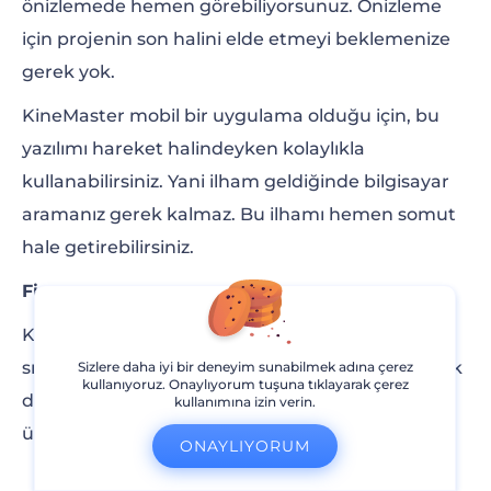
önizlemede hemen görebiliyorsunuz. Önizleme
için projenin son halini elde etmeyi beklemenize
gerek yok.
KineMaster mobil bir uygulama olduğu için, bu
yazılımı hareket halindeyken kolaylıkla
kullanabilirsiniz. Yani ilham geldiğinde bilgisayar
aramanız gerek kalmaz. Bu ilhamı hemen somut
hale getirebilirsiniz.
Fiyat
KineMaster’ın ücretsiz sürümünde bazı
sınırlamalar var ve videolar sadece filigranlı olarak
Sizlere daha iyi bir deneyim sunabilmek adına çerez
kullanıyoruz. Onaylıyorum tuşuna tıklayarak çerez
dışa aktarılabiliyor. Uygulamanın aylık üyelik
kullanımına izin verin.
ücreti 4,99$. Yıllık üyelik ise 39,99$.
ONAYLIYORUM