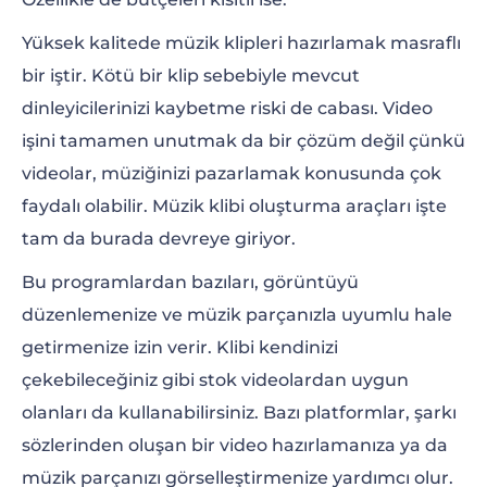
Yüksek kalitede müzik klipleri hazırlamak masraflı
Bass Girişi Müzik Görselleştirici
bir iştir. Kötü bir klip sebebiyle mevcut
Neon Ritim Görselleştirici
dinleyicilerinizi kaybetme riski de cabası. Video
işini tamamen unutmak da bir çözüm değil çünkü
Alternatif Müzik Görselleştirici
videolar, müziğinizi pazarlamak konusunda çok
Modern Müzik Görselleştirici
faydalı olabilir. Müzik klibi oluşturma araçları işte
tam da burada devreye giriyor.
Yansımalı Müzik Görselleştirici
Bu programlardan bazıları, görüntüyü
Kalp Atışı Monitörü Müzik Görselleştirici
düzenlemenize ve müzik parçanızla uyumlu hale
getirmenize izin verir. Klibi kendinizi
çekebileceğiniz gibi stok videolardan uygun
olanları da kullanabilirsiniz. Bazı platformlar, şarkı
sözlerinden oluşan bir video hazırlamanıza ya da
müzik parçanızı görselleştirmenize yardımcı olur.