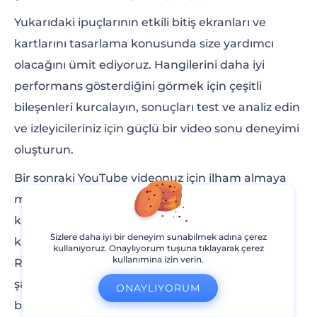
Yukarıdaki ipuçlarının etkili bitiş ekranları ve
kartlarını tasarlama konusunda size yardımcı
olacağını ümit ediyoruz. Hangilerini daha iyi
performans gösterdiğini görmek için çeşitli
bileşenleri kurcalayın, sonuçları test ve analiz edin
ve izleyicileriniz için güçlü bir video sonu deneyimi
oluşturun.
Bir sonraki YouTube videonuz için ilham almaya
mı ihtiyacınız var? Yayına hazır videoları göz açıp
kapayıncaya kadar oluşturmak için
Sizlere daha iyi bir deneyim sunabilmek adına çerez
kullanabileceğiniz yüzlerce şablon
kullanıyoruz. Onaylıyorum tuşuna tıklayarak çerez
kullanımına izin verin.
Renderforest’ta. Aşağıdaki butona tıklayarak bu
şablonları keşfedin ve videolarınızı oluşturmaya
ONAYLIYORUM
başlayın.