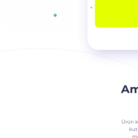
Am
Ürün k
kut
mo