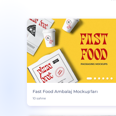
Fast Food Ambalaj Mockup'ları
10 sahne