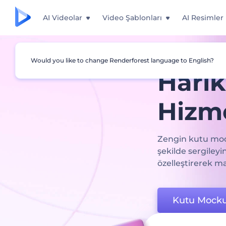
AI Videolar
Video Şablonları
AI Resimler
Would you like to change Renderforest language to English?
Hari
Hizme
Zengin kutu mock
şekilde sergiley
özelleştirerek m
Kutu Mocku