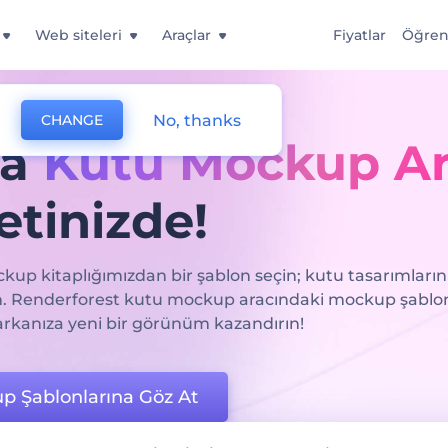
Web siteleri
Araçlar
Fiyatlar
Öğre
No, thanks
CHANGE
ka
Kutu Mockup Ar
tinizde!
up kitaplığımızdan bir şablon seçin; kutu tasarımlarınız
in. Renderforest kutu mockup aracındaki mockup şablon
arkanıza yeni bir görünüm kazandırın!
p Şablonlarına Göz At