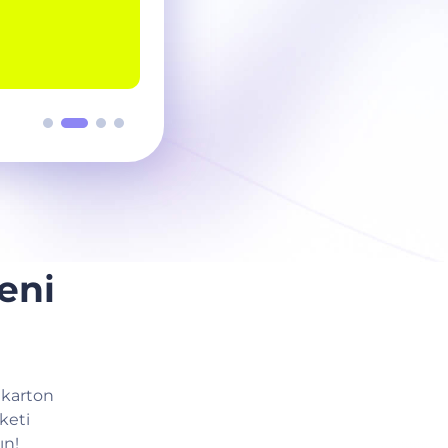
eni
 karton
keti
ın!