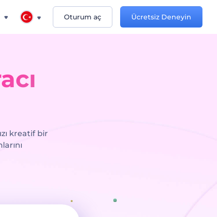
n
Oturum aç
Ücretsiz Deneyin
acı
ı kreatif bir
larını