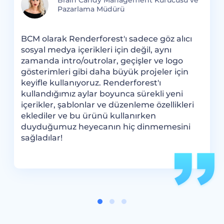
Brain Candy Management Kurucusu ve
Pazarlama Müdürü
R
BCM olarak Renderforest'ı sadece göz alıcı
F
sosyal medya içerikleri için değil, aynı
ı
e
zamanda intro/outrolar, geçişler ve logo
y
gösterimleri gibi daha büyük projeler için
i
keyifle kullanıyoruz. Renderforest'ı
k
kullandığımız aylar boyunca sürekli yeni
u
içerikler, şablonlar ve düzenleme özellikleri
i
eklediler ve bu ürünü kullanırken
s
duyduğumuz heyecanın hiç dinmemesini
sağladılar!