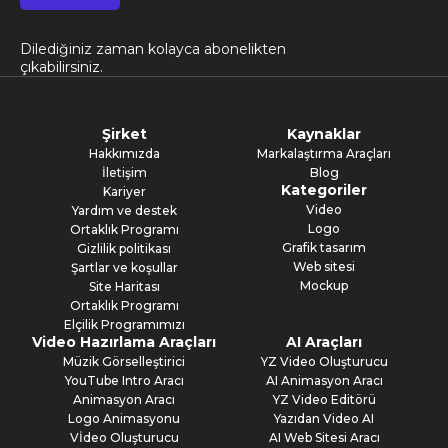
Dilediğiniz zaman kolayca abonelikten
çıkabilirsiniz.
Şirket
Kaynaklar
Hakkımızda
Markalaştırma Araçları
İletişim
Blog
Kategoriler
Kariyer
Video
Yardım ve destek
Logo
Ortaklık Programı
Grafik tasarım
Gizlilik politikası
Web sitesi
Şartlar ve koşullar
Mockup
Site Haritası
Ortaklık Programı
Elçilik Programımızı
Video Hazırlama Araçları
AI Araçları
Müzik Görselleştirici
YZ Video Oluşturucu
YouTube Intro Aracı
AI Animasyon Aracı
Animasyon Aracı
YZ Video Editörü
Logo Animasyonu
Yazıdan Video AI
Vİdeo Oluşturucu
AI Web Sitesi Aracı