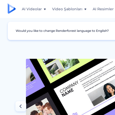
AI Videolar
Video Şablonları
AI Resimler
Would you like to change Renderforest language to English?
Grafikler
Ticari
Personel El Kitabı Sunumu