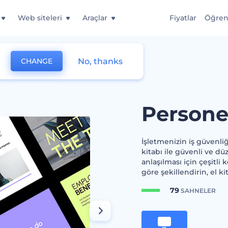
Web siteleri
Araçlar
Fiyatlar
Öğre
No, thanks
CHANGE
Persone
İşletmenizin iş güvenliği
kitabı ile güvenli ve düz
anlaşılması için çeşitli k
göre şekillendirin, el k
79
SAHNELER