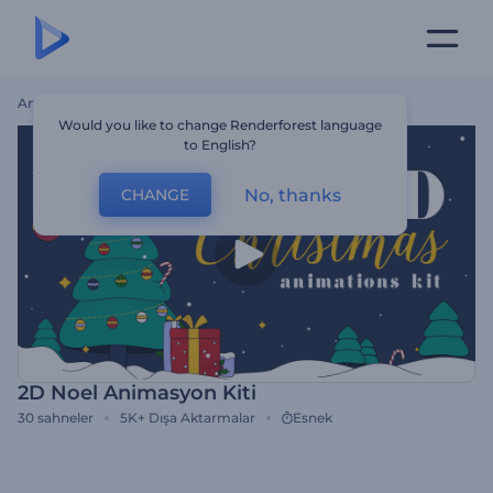
Ana Sayfa
Şablonlar
2D Noel Animasyon Kiti
Would you like to change Renderforest language
to English?
No, thanks
CHANGE
2D Noel Animasyon Kiti
30
sahneler
5K+
Dışa Aktarmalar
Esnek