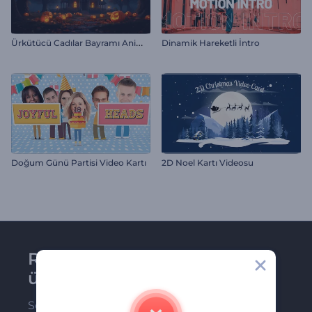
Ü
rkütücü Cadılar Bayramı Animasyonları
Dinamik Hareketli İntro
Doğum Günü Partisi Video Kartı
2D Noel Kartı Videosu
Renderforest bültenine
üye olun
Son haber ve tekliflerimiz ilk olarak size