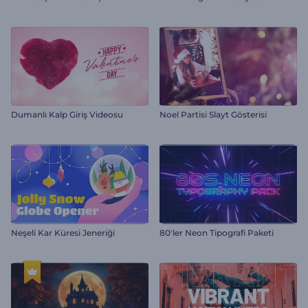
Dumanlı Kalp Giriş Videosu
Noel Partisi Slayt Gösterisi
Neşeli Kar Küresi Jeneriği
80'ler Neon Tipografi Paketi