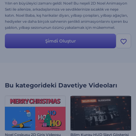
Yılın en büyüleyici zamanı geldi: Noel! Bu neşeli 2D Noel Animasyon
Seti ile ailenize, arkadaşlarınıza ve sevdiklerinize sıcaklık ve neşe
katın. Noel Baba, kış harikalar diyarı, yılbaşı çorapları, yılbaşı ağaçları,
hediyeler ve daha birçok sahnenin şenlikli animasyonlarını içeren bu
şablon, yılbaşı sezonunun özünü yakalamak için mükemmel.
Animasyonları
kolayca kişiselleştirin: en içten dileklerinizi yazın,
medya dosyalarınızı yükleyin, arka plan müziği ekleyin ve hatta
Şi̇mdi̇ Oluştur
seslendirmenizi ekleyin. Şenlikli girişler, yılbaşı reklamları, video
tebrikleri, yılbaşı yemeği davetiyeleri ve çok daha fazlası için ideal.
Hemen deneyin!
Bu kategorideki
Davetiye Videoları
Noel Coşkusu 2D Giriş Videosu
Bilim Kurgu HUD Slayt Gösterisi