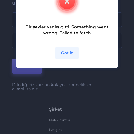
ulaşsın
Bir şeyler yanlış gitti. Something went
wrong. Failed to fetch
Got it
Katıl
Dilediğiniz zaman kolayca abonelikten
çıkabilirsiniz.
Şirket
Hakkımızda
İletişim