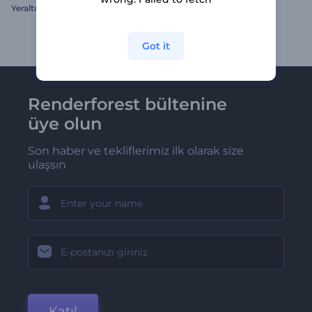
Yeraltı Hologram Logo
Çiçekli Çin Yeni Yılı İntro
Got it
Renderforest bültenine
üye olun
Son haber ve tekliflerimiz ilk olarak size
ulaşsın
Katıl