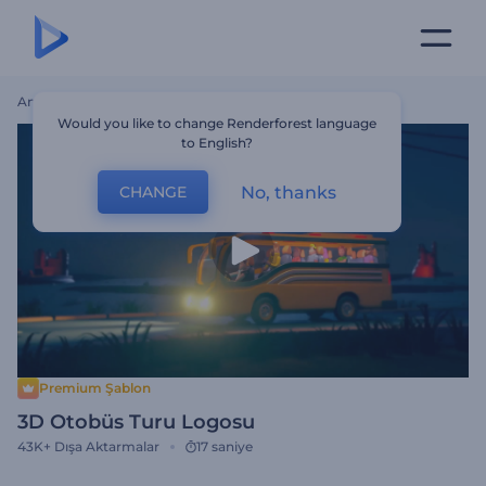
Ana Sayfa
Şablonlar
3D Otobüs Turu Logosu
Would you like to change Renderforest language
to English?
No, thanks
CHANGE
Premium Şablon
3D Otobüs Turu Logosu
43K+
Dışa Aktarmalar
17 saniye