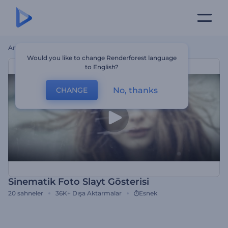
Ana Sayfa
Şablonlar
Sinematik Foto Slayt Gösterisi
Would you like to change Renderforest language
to English?
No, thanks
CHANGE
Sinematik Foto Slayt Gösterisi
20
sahneler
36K+
Dışa Aktarmalar
Esnek