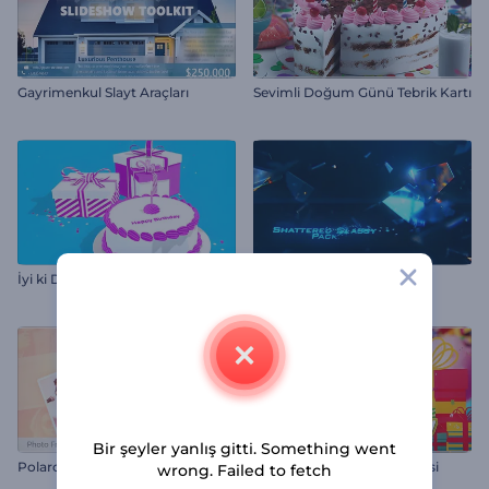
Gayrimenkul Slayt Araçları
Sevimli Doğum Günü Tebrik Kartı
İyi ki Doğdun Kutlaması
Parçalanmış Cam Paketi
Bir şeyler yanlış gitti. Something went
Polaroid Fotoğraf Galerisi
Doğum Günü Slayt Gösterisi
wrong. Failed to fetch