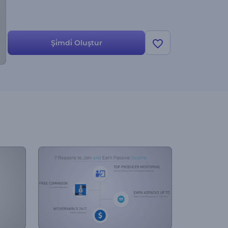
Şi̇mdi̇ Oluştur