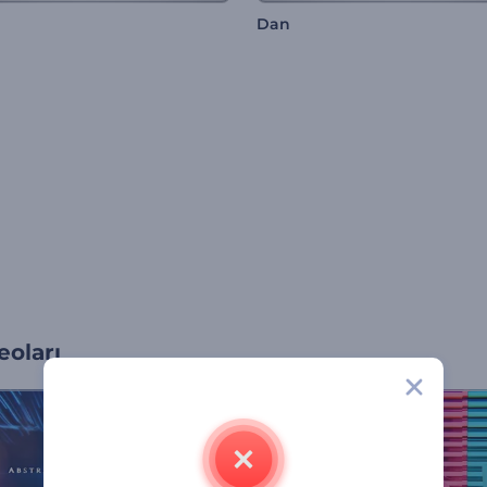
Dan
oları