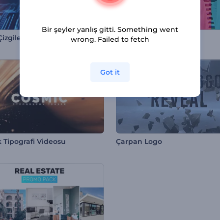
Bir şeyler yanlış gitti. Something went
izgiler Akış Paketi
Son Moda Tanıtım
wrong. Failed to fetch
Got it
 Tipografi Videosu
Çarpan Logo