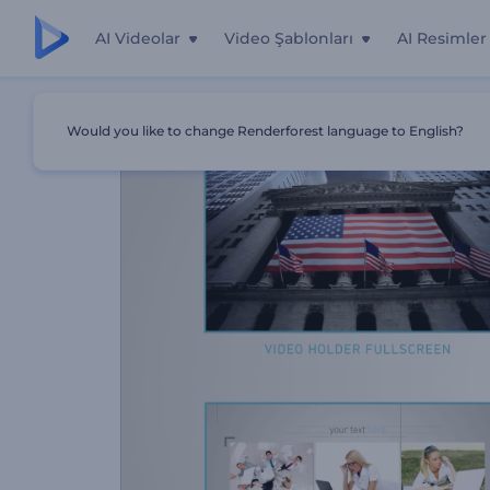
AI Videolar
Video Şablonları
AI Resimler
Ana Sayfa
Şablonlar
Şirket Sunum Araçları
Would you like to change Renderforest language to English?