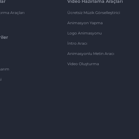
lar
Video Hazırlama Araçları
ırma Araçları
Ücretsiz Müzik Görselleştirici
Animasyon Yapma
Logo Animasyonu
iler
İntro Aracı
Animasyonlu Metin Aracı
Video Oluşturma
sarım
i