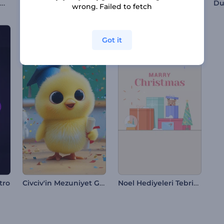
Web Arama Logosu Gösterimi
Bölünen Baloncuklar Logo Gösterimi
Dijital Yerküre Logo Animasyonu
Du
wrong. Failed to fetch
Got it
Civciv'in Mezuniyet Girişi
Noel Hediyeleri Tebrik Kartı
tro