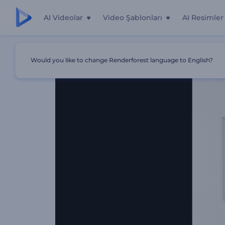
AI Videolar
Video Şablonları
AI Resimler
Ana Sayfa
Şablonlar
3D Kabartma Logo Gösterimi
Would you like to change Renderforest language to English?