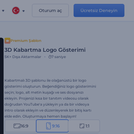
Oturum aç
Ücretsiz Deneyin
Premium Şablon
3D Kabartma Logo Gösterimi
5K+
Dışa Aktarmalar
7 saniye
Kabartmalı 3D şablonu ile olağanüstü bir logo
gösterimi oluşturun. Beğendiğiniz logo gösterimini
seçin; logo, alt metin kuşağı ve ses dosyanızı
ekleyin. Projenizi kısa bir tanıtım videosu olarak
doğrudan YouTube'a yükleyin ya da bir videoya
intro olarak ekleyin ve düzenleyerek bir bitiş kartı
elde edin. Oluşturmaya hemen başlayın!
16:9
9:16
1:1