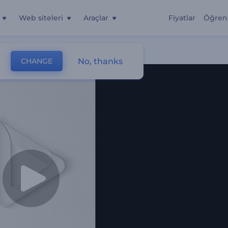
Web siteleri
Araçlar
Fiyatlar
Öğren
No, thanks
CHANGE