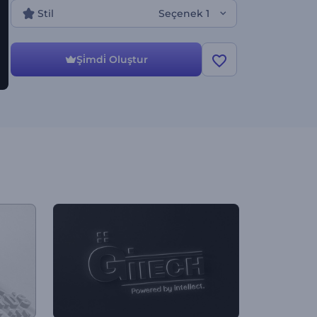
Stil
Seçenek 1
Şi̇mdi̇ Oluştur