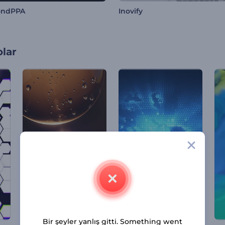
ndPPA
Inovify
olar
Bir şeyler yanlış gitti. Something went