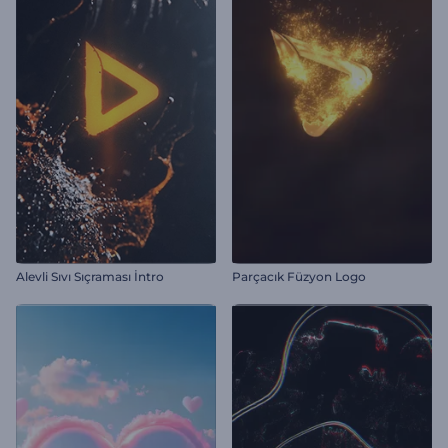
Alevli Sıvı Sıçraması İntro
Parçacık Füzyon Logo