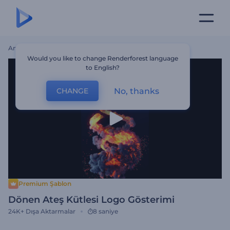
Ana Sayfa
Şablonlar
Dönen Ateş Kütlesi Logo Gösterimi
Would you like to change Renderforest language
to English?
No, thanks
CHANGE
Premium Şablon
Dönen Ateş Kütlesi Logo Gösterimi
24K+
Dışa Aktarmalar
8 saniye