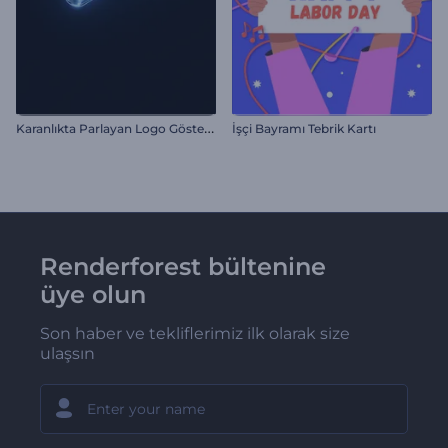
K
aranlıkta Parlayan Logo Gösterimi
İşçi Bayramı Tebrik Kartı
Renderforest bültenine
üye olun
Son haber ve tekliflerimiz ilk olarak size
ulaşsın