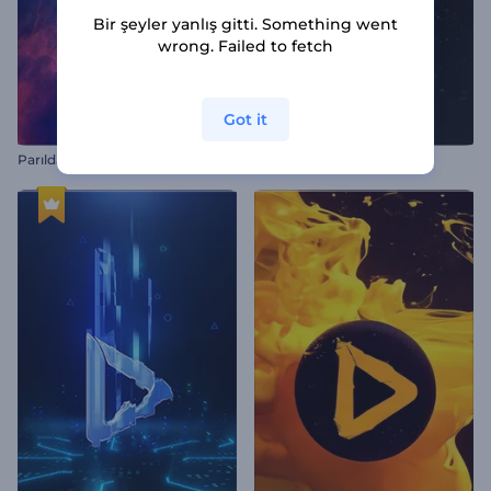
Bir şeyler yanlış gitti. Something went
wrong. Failed to fetch
Got it
P
arıldayan Nebula Logo Gösterimi
Epik Küre Patlaması Logo