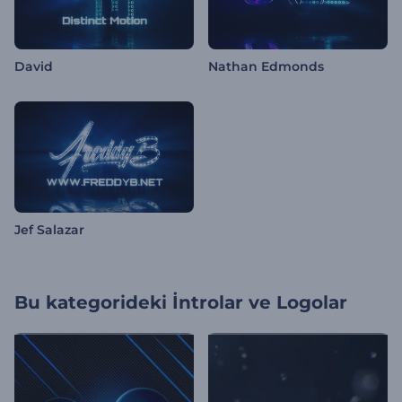
David
Nathan Edmonds
Jef Salazar
Bu kategorideki
İntrolar ve Logolar