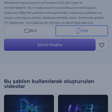
Markanızın görünüşünü ve havasını LED Işık Logo ile
modernleştirin. Son moda tasarım ve profesyonel animasyon,
logonuzu dijital bir şahesere dönüştürecek. Logonuzu yükleyin ve
çarpıcı animasyon birkaç dakikada elinizde olsun. Sinematik girişler,
TV reklamları, YouTube kanalı introları ve daha fazla alan için
biçilmiş kaftan. Hedef kitlenizi, ışıltılı bir animasyonla şaşırtın. Bu
16:9
9:16
şablonun Instagram Story versiyonunu ücretsiz olarak hemen
deneyin!
Şi̇mdi̇ Oluştur
Bu şablon kullanılarak oluşturulan
videolar