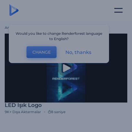
Ana Sayfa
Şablonlar
LED Işık Logo
Would you like to change Renderforest language
to English?
No, thanks
CHANGE
LED Işık Logo
9K+
Dışa Aktarmalar
8 saniye