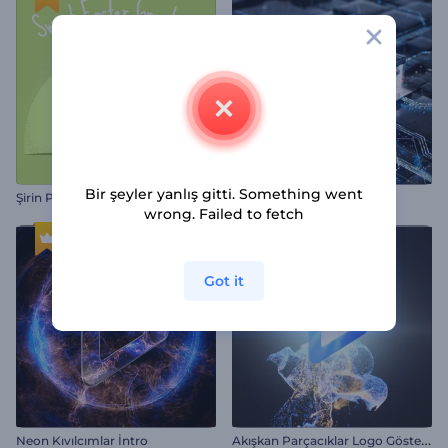
Bir şeyler yanlış gitti. Something went
Şirin Paskalya Tebrik Kartı
Mikroçip Teknolojisi İntro
wrong. Failed to fetch
Got it
A
kışkan Parçacıklar Logo Gösterimi
Neon Kıvılcımlar İntro