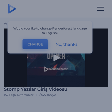
Ana Sayfa
Şablonlar
Stomp Yazılar Giriş Videosu
Would you like to change Renderforest language
to English?
No, thanks
CHANGE
Stomp Yazılar Giriş Videosu
152
Dışa Aktarmalar
45 saniye