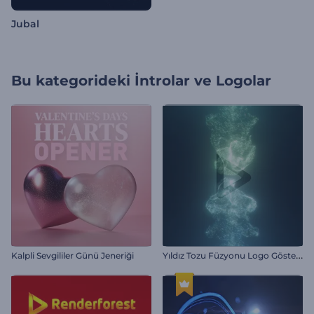
Jubal
Bu kategorideki
İntrolar ve Logolar
Y
ıldız Tozu Füzyonu Logo Gösterimi
Kalpli Sevgililer Günü Jeneriği