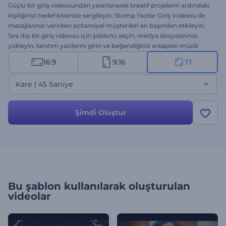
Güçlü bir giriş videosundan yararlanarak kreatif projelerin ardındaki
kişiliğinizi hedef kitlenize sergileyin. Stomp Yazılar Giriş Videosu ile
mesajlarınızı verirken potansiyel müşterileri en başından etkileyin.
Sıra dışı bir giriş videosu için şablonu seçin, medya dosyalarınızı
yükleyin, tanıtım yazılarını girin ve beğendiğiniz arkaplan müzik
parçasını ekleyin. Büyük ve orta ölçekli etkinlik açılış videoları, yeni
16:9
9:16
1:1
ürün tanıtımları, TV reklamları, kanal introları vs. için harika bir
seçenek. Hemen şimdi deneyin!
Kare | 45 Saniye
Şi̇mdi̇ Oluştur
Bu şablon kullanılarak oluşturulan
videolar