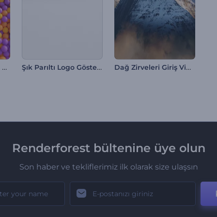
Küre Sürüsü Kinetik Giriş
Şık Parıltı Logo Gösterimi
Dağ Zirveleri Giriş Videosu
Renderforest bültenine üye olun
Son haber ve tekliflerimiz ilk olarak size ulaşsın