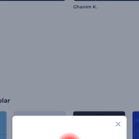
Ghanim K.
olar