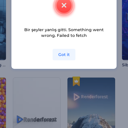
Bir şeyler yanlış gitti. Something went
wrong. Failed to fetch
Got it
Modern Etkinlik Giriş Videosu
Dönen Renkli Çizgiler İntro
Mürekkep Sıçraması Logo Tanıtımı