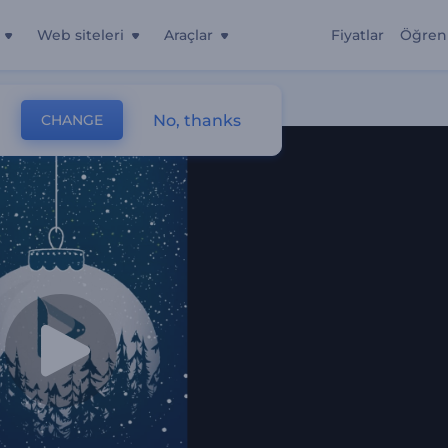
Web siteleri
Araçlar
Fiyatlar
Öğren
No, thanks
CHANGE