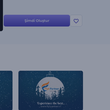
Şi̇mdi̇ Oluştur