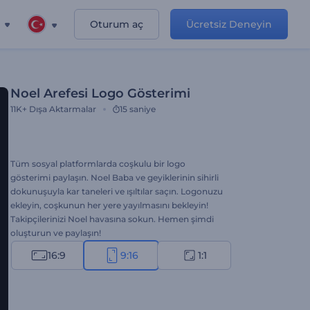
Oturum aç
Ücretsiz Deneyin
Noel Arefesi Logo Gösterimi
11K+
Dışa Aktarmalar
15 saniye
Tüm sosyal platformlarda coşkulu bir logo
gösterimi paylaşın. Noel Baba ve geyiklerinin sihirli
dokunuşuyla kar taneleri ve ışıltılar saçın. Logonuzu
ekleyin, coşkunun her yere yayılmasını bekleyin!
Takipçilerinizi Noel havasına sokun. Hemen şimdi
oluşturun ve paylaşın!
16:9
9:16
1:1