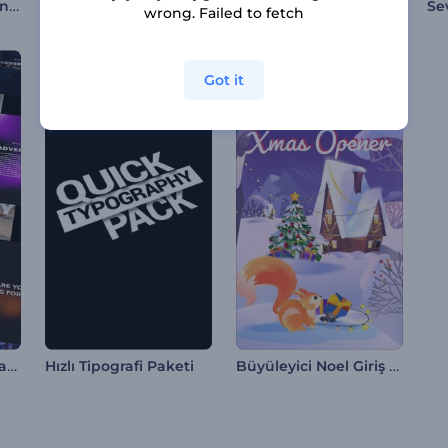
ABD Bağımsızlık Günü Animasyonları
Noel Hediyeleri Tebrik Kartı
Canlı Ramazan İntrosu
wrong. Failed to fetch
Got it
Dinamik Tipografi Paketi
Büyüleyici Noel Giriş Videosu
Hızlı Tipografi Paketi