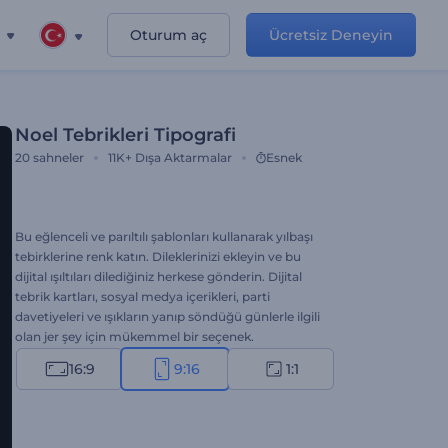
Oturum aç
Ücretsiz Deneyin
Noel Tebrikleri Tipografi
20
sahneler
11K+
Dışa Aktarmalar
Esnek
Bu eğlenceli ve parıltılı şablonları kullanarak yılbaşı
tebirklerine renk katın. Dileklerinizi ekleyin ve bu
dijital ışıltıları dilediğiniz herkese gönderin. Dijital
tebrik kartları, sosyal medya içerikleri, parti
davetiyeleri ve ışıkların yanıp söndüğü günlerle ilgili
olan jer şey için mükemmel bir seçenek.
16:9
9:16
1:1