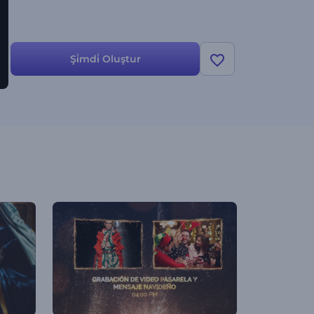
Şi̇mdi̇ Oluştur