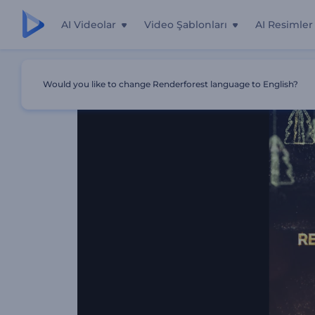
AI Videolar
Video Şablonları
AI Resimler
Ana Sayfa
Şablonlar
Noel Tebrikleri Tipografi
Would you like to change Renderforest language to English?