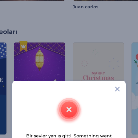
n
Juan carlos
oları
Bir şeyler yanlış gitti. Something went