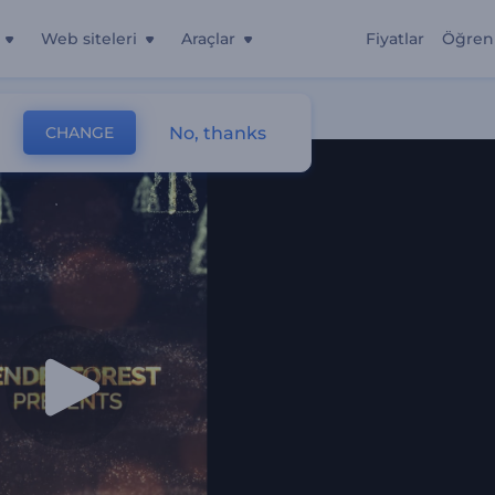
Web siteleri
Araçlar
Fiyatlar
Öğren
No, thanks
CHANGE