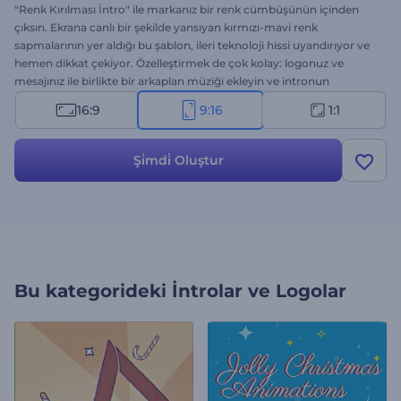
"Renk Kırılması İntro" ile markanız bir renk cümbüşünün içinden
çıksın. Ekrana canlı bir şekilde yansıyan kırmızı-mavi renk
sapmalarının yer aldığı bu şablon, ileri teknoloji hissi uyandırıyor ve
hemen dikkat çekiyor. Özelleştirmek de çok kolay: logonuz ve
mesajınız ile birlikte bir arkaplan müziği ekleyin ve intronun
hazırlanmasını bekleyin. Teknoloji, oyun, fütüristik introlar ve etkili
16:9
9:16
1:1
giriş videoları için mükemmel bir seçenek. Hemen oluşturun, ilk
saniyeden itibaren tüm gözleri üzerinizde buluşturun!
Şi̇mdi̇ Oluştur
Bu kategorideki
İntrolar ve Logolar