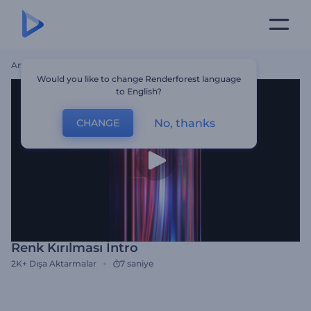
Ana Sayfa
Şablonlar
Renk Kırılması İntro
Would you like to change Renderforest language
to English?
No, thanks
CHANGE
Renk Kırılması İntro
2K+
Dışa Aktarmalar
7 saniye