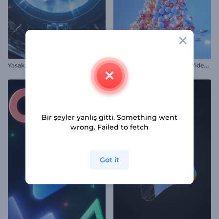
N
oel Topundan Ağaç Giriş Videosu
Yasak Biyo Laboratuvar Girişi
Bir şeyler yanlış gitti. Something went
wrong. Failed to fetch
Got it