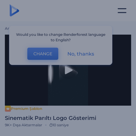
Ana Sayfa
Şablonlar
Sinematik Parıltı Logo Gösterimi
Would you like to change Renderforest language
to English?
No, thanks
CHANGE
Premium Şablon
Sinematik Parıltı Logo Gösterimi
9K+
Dışa Aktarmalar
10 saniye