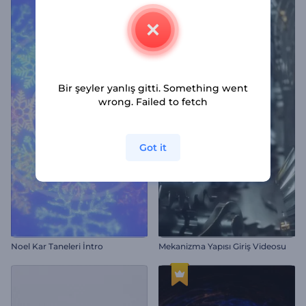
Bir şeyler yanlış gitti. Something went
wrong. Failed to fetch
Got it
Noel Kar Taneleri İntro
Mekanizma Yapısı Giriş Videosu