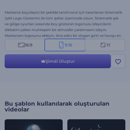
Markanızı büyüleyici bir şekilde tanıtmanız için tasarlanan Sinematik
Işıklı Logo Gösterimi ile tüm ışıklar üzerinizde olsun. Sinematik ışık
ve gölge oyunları arasında boy gösteren logonuzu izleyicilerin
dikkatini çeken muhteşem bir atmosfer yaratmasını izleyin.
Markanızın logosunu ekleyin, ikna edici bir slogan girin ve havayı en
iyi şekilde yakalamak için çeşitli müzik parçalarından bir arkaplan
16:9
9:16
1:1
müziği seçin. Sinematik introlar, sunum girişler, ürün lansmanları ya
da unutulmaz bir tanıtım gerektiren her türlü proje için ideal.
Hemen oluşturun ve logonuz hiç olmadığı kadar parıldasın!
Şi̇mdi̇ Oluştur
Bu şablon kullanılarak oluşturulan
videolar