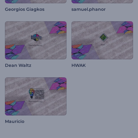
Georgios Giagkos
samuel.phanor
Dean Waltz
HWAK
Mauricio