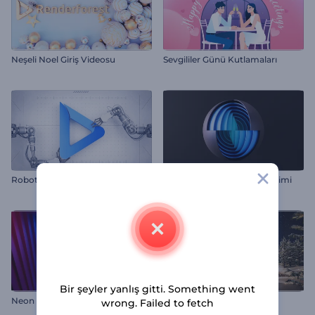
Neşeli Noel Giriş Videosu
Sevgililer Günü Kutlamaları
Robotik Kol Logosu Tanıtımı
Katmanlı Küre Logo Gösterimi
Bir şeyler yanlış gitti. Something went
Neon Gizemi Logo Gösterimi
Noel Gecesi Mucizesi Intro
wrong. Failed to fetch