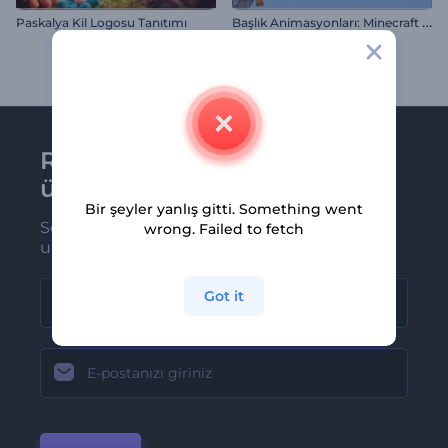
B
aşlık Animasyonları: Minecraft Tarzı
Paskalya Kil Logosu Tanıtımı
Renderforest bültenine
üye olun
Bir şeyler yanlış gitti. Something went
Son haber ve tekliflerimiz ilk olarak size
wrong. Failed to fetch
ulaşsın
Got it