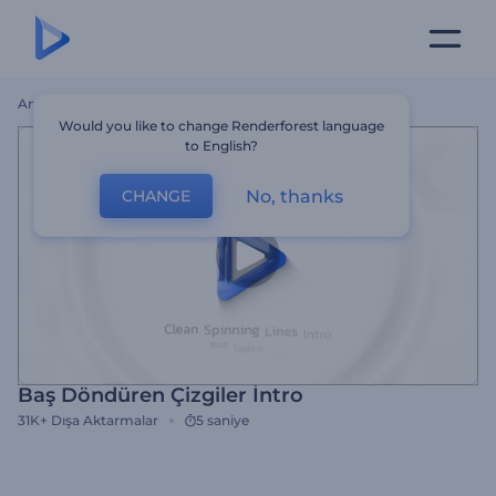
Ana Sayfa
Şablonlar
Baş Döndüren Çizgiler İntro
Would you like to change Renderforest language
to English?
No, thanks
CHANGE
Baş Döndüren Çizgiler İntro
31K+
Dışa Aktarmalar
5 saniye