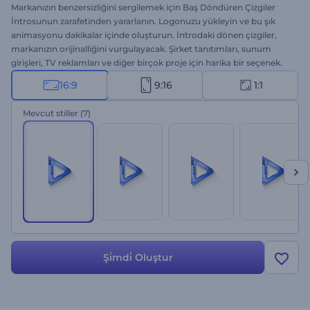
Markanızın benzersizliğini sergilemek için Baş Döndüren Çizgiler
İntrosunun zarafetinden yararlanın. Logonuzu yükleyin ve bu şık
animasyonu dakikalar içinde oluşturun. İntrodaki dönen çizgiler,
markanızın orijinalliğini vurgulayacak. Şirket tanıtımları, sunum
girişleri, TV reklamları ve diğer birçok proje için harika bir seçenek.
Bu şablonu denemeye şimdi başlayın!
16:9
9:16
1:1
Mevcut stiller
(7)
Şi̇mdi̇ Oluştur