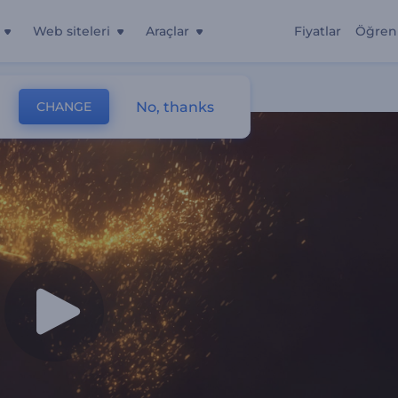
Web siteleri
Araçlar
Fiyatlar
Öğren
No, thanks
CHANGE