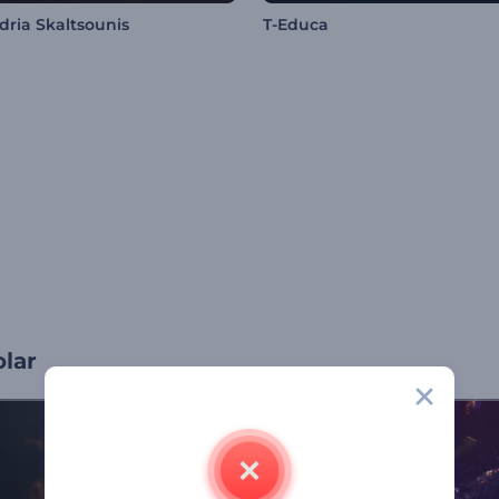
dria Skaltsounis
T-Educa
olar