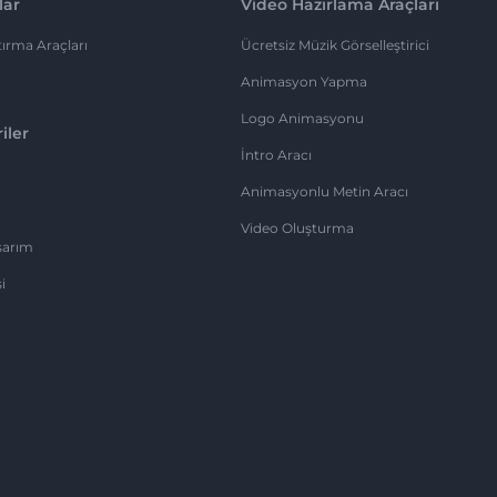
lar
Video Hazırlama Araçları
ırma Araçları
Ücretsiz Müzik Görselleştirici
Animasyon Yapma
Logo Animasyonu
iler
İntro Aracı
Animasyonlu Metin Aracı
Video Oluşturma
sarım
i