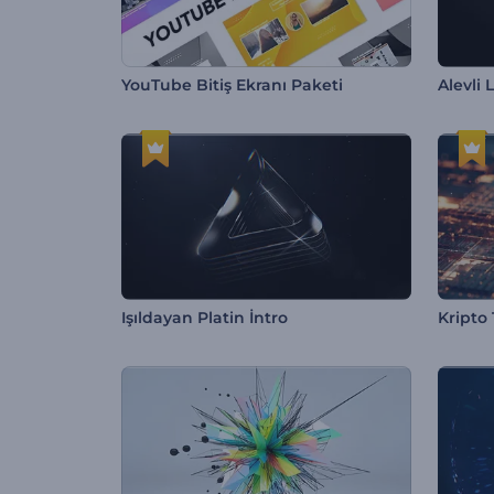
YouTube Bitiş Ekranı Paketi
Alevli
Işıldayan Platin İntro
Kripto 