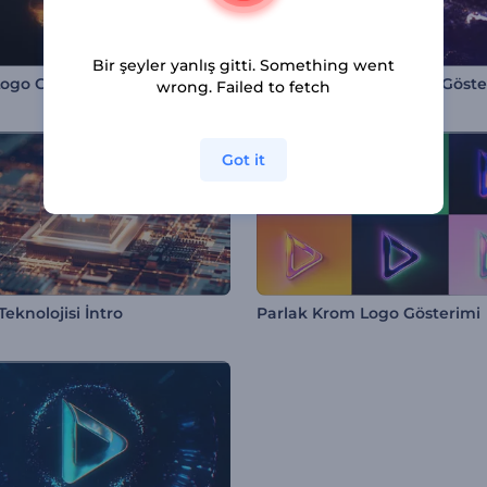
Bir şeyler yanlış gitti. Something went
 Logo Gösterimi
wrong. Failed to fetch
Got it
Teknolojisi İntro
Parlak Krom Logo Gösterimi