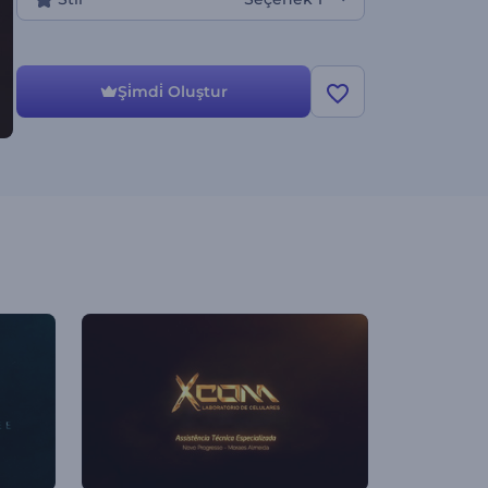
Şi̇mdi̇ Oluştur