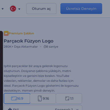
Oturum aç
Ücretsiz Deneyin
Premium Şablon
Parçacık Füzyon Logo
280K+
Dışa Aktarmalar
8 saniye
Işıltılı parçacıklar bir araya gelerek logonuzu
oluştursun. Dosyanızı şablona yükleyin, metni
kişiselleştirin ve gerisini bize bırakın. YouTube
videoları, reklamlar, demolar ve daha fazlası için
ideal. Parçacık Füzyon Logo gösterimi ile logonuzu
destekleyin. Hemen şimdi deneyin.
16:9
9:16
1:1
Stil
Seçenek 1