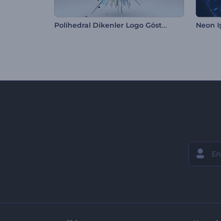
Polihedral Dikenler Logo Gösterimi
Neon I