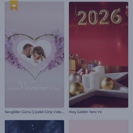
S
evgililer Günü Çiçekli Giriş Videosu
Hoş Geldin Yeni Yıl