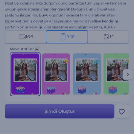
Dost ve akrabalarınızı doğum günü partinize tüm yaşlar ve temalara
uygun şekilde tasarlanan Rengarenk Doğum Günü Davetiyesi
şablonu ile çağırın. Büyük günün havasını tam olarak yansıtan
kişiselleştirilmiş davetiyeler sayesinde her bir davetliye kendisini
partinin onur konuğu gibi hissetme ayrıcalığını yaşatın. Küçük
toplantılardan büyük kutlamalara kadar her türlü etkinlik için
16:9
9:16
1:1
kullanabilen bu şablon ile parti hakkında fikir verin. Özelleştirmek de
çocuk oyuncağı: favori sahnenizi seçin, yazıları girin, medya
Mevcut stiller
(4)
dosyalarını yükleyin ve neşeli bir müzik parçası ile videonuza son
şeklini verin. Şimdi oluşturun ve bu coşkuyu paylaşın!
Şi̇mdi̇ Oluştur