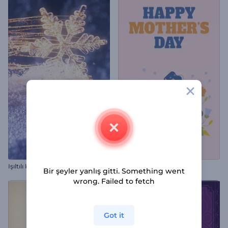
Işıltılı Kar Taneleri İntro
Anneler Günü Animasyonu
Bir şeyler yanlış gitti. Something went
wrong. Failed to fetch
Got it