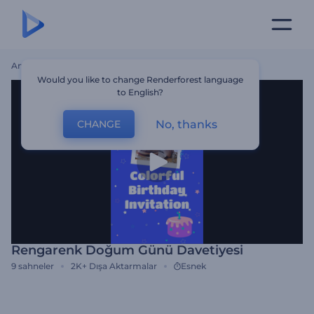
Ana Sayfa
Şablonlar
Rengarenk Doğum Günü Davetiyesi
Would you like to change Renderforest language
to English?
No, thanks
CHANGE
Rengarenk Doğum Günü Davetiyesi
9
sahneler
2K+
Dışa Aktarmalar
Esnek