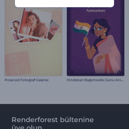
H
indistan Bağımsızlık Günü Animasyonları
Polaroid Fotoğraf Galerisi
Renderforest bültenine
üye olun