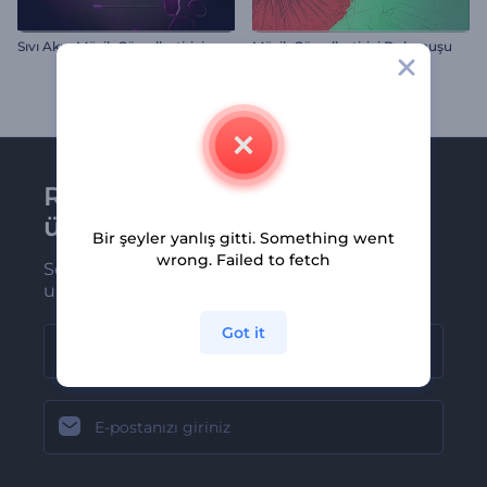
Sıvı Akışı Müzik Görselleştirici
Müzik Görselleştirici Dokunuşu
Renderforest bültenine
üye olun
Bir şeyler yanlış gitti. Something went
wrong. Failed to fetch
Son haber ve tekliflerimiz ilk olarak size
ulaşsın
Got it