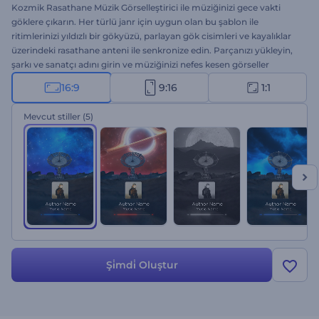
Kozmik Rasathane Müzik Görselleştirici ile müziğinizi gece vakti
göklere çıkarın. Her türlü janr için uygun olan bu şablon ile
ritimlerinizi yıldızlı bir gökyüzü, parlayan gök cisimleri ve kayalıklar
üzerindeki rasathane anteni ile senkronize edin. Parçanızı yükleyin,
şarkı ve sanatçı adını girin ve müziğinizi nefes kesen görseller
eşliğinde sunun. Müzisyenlerden DJ'lere ve müziğe merak duyanlara
16:9
9:16
1:1
kadar herkes bu görselleştirici ile müziğini çok daha geniş kitlelere
ulaştırabilir. Hemen kollları sıvayın!
Mevcut stiller
(5)
Şi̇mdi̇ Oluştur