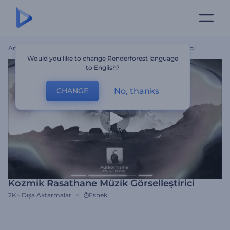
Ana Sayfa
Şablonlar
Kozmik Rasathane Müzik Görselleştirici
Would you like to change Renderforest language
to English?
No, thanks
CHANGE
Kozmik Rasathane Müzik Görselleştirici
2K+
Dışa Aktarmalar
Esnek