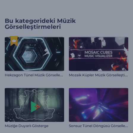
Bu kategorideki
Müzik
Görselleştirmeleri
H
ekzagon Tünel Müzik Görselleştirici
M
ozaik Küpler Müzik Görselleştirici
S
onsuz Tünel Döngüsü Görselleştirici
Müziğe Duyarlı Gösterge