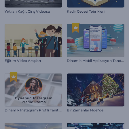
Yırtılan Kağıt Giriş Videosu
Kadir Gecesi Tebrikleri
D
inamik Mobil Aplikasyon Tanıtımı
Eğitim Video Araçları
D
inamik Instagram Profili Tanıtımı
Bir Zamanlar Noel'de