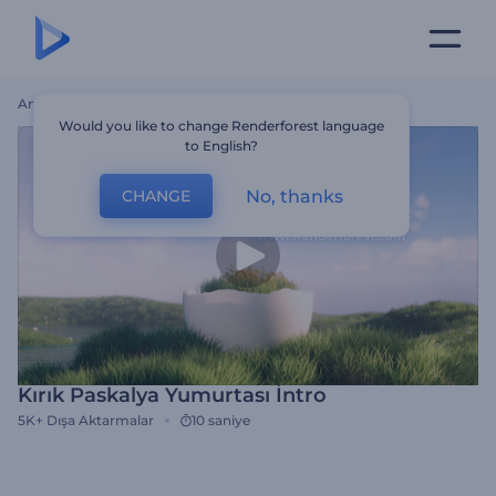
Ana Sayfa
Şablonlar
Kırık Paskalya Yumurtası İntro
Would you like to change Renderforest language
to English?
No, thanks
CHANGE
Kırık Paskalya Yumurtası İntro
5K+
Dışa Aktarmalar
10 saniye