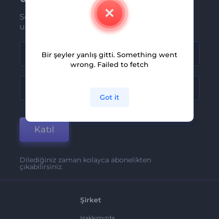
Son haber ve tekliflerimiz ilk olarak size
ulaşsın
Bir şeyler yanlış gitti. Something went
wrong. Failed to fetch
Got it
Katıl
Dilediğiniz zaman kolayca abonelikten
çıkabilirsiniz.
Şirket
Hakkımızda