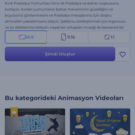
Kırık Paskalya Yumurtası İntro ile Paskalya ve bahar coşkusunu
kutlayın. Kırılan yumurtanın bahar mevsiminin güzelliğini ve
büyüsünü göstermesini ve Paskalya mesajlarınız için doğru
atmosferi yakalamasını izleyin. Şablonu özelleştirmek için logonuzu
ve iyi dileklerinizi ekleyin; neşeli bir arkaplan müziği ile benzersiz bir
Paskalya videosunu dakikalar içinde elde edin. Paskalya
16:9
9:16
1:1
mesajlarınızı sevdiklerinizle paylaşmak ya da sezon indirimlerini
tanıtmak istiyorsanız, içeriğinize neşeli bir dokunuş ekleyen bu
şablonu kullanın. Hemen oluşturun ve Paskalya ışığı her yerde
Şi̇mdi̇ Oluştur
parlasın!
Bu kategorideki
Animasyon Videoları