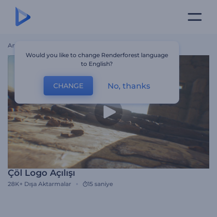
Ana Sayfa
Şablonlar
Çöl Logo Açılışı
Would you like to change Renderforest language
to English?
No, thanks
CHANGE
Çöl Logo Açılışı
28K+
Dışa Aktarmalar
15 saniye