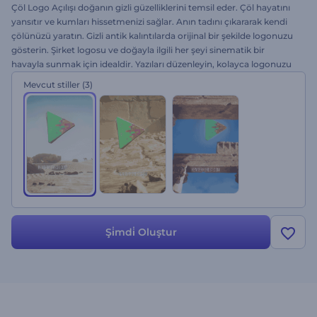
Çöl Logo Açılışı doğanın gizli güzelliklerini temsil eder. Çöl hayatını
yansıtır ve kumları hissetmenizi sağlar. Anın tadını çıkararak kendi
çölünüzü yaratın. Gizli antik kalıntılarda orijinal bir şekilde logonuzu
gösterin. Şirket logosu ve doğayla ilgili her şeyi sinematik bir
havayla sunmak için idealdir. Yazıları düzenleyin, kolayca logonuzu
yükleyin ve render tuşuna tıklayın. Zaman kaybetmeyin,
Mevcut stiller
(3)
Renderforest ile hemen ücretsiz deneyin.
Şi̇mdi̇ Oluştur