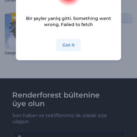
Dinamik Hareketli İntro
3D Çizgi Film Köpek Logo
Bir şeyler yanlış gitti. Something went
wrong. Failed to fetch
3B Noel Sanat Albümü
Got it
Gezginlerin Hayallerindeki Logo
Renderforest bültenine
üye olun
Son haber ve tekliflerimiz ilk olarak size
ulaşsın