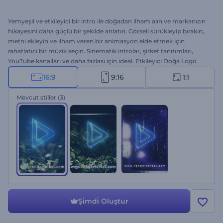
Yemyeşil ve etkileyici bir intro ile doğadan ilham alın ve markanızın
hikayesini daha güçlü bir şekilde anlatın. Görseli sürükleyip bırakın,
metni ekleyin ve ilham veren bir animasyon elde etmek için
rahatlatıcı bir müzik seçin. Sinematik introlar, şirket tanıtımları,
YouTube kanalları ve daha fazlası için ideal. Etkileyici Doğa Logo
Gösterimi ile doğanın yeni harikasını siz oluşturun. Hemen deneyin!
16:9
9:16
1:1
Mevcut stiller
(3)
Şi̇mdi̇ Oluştur