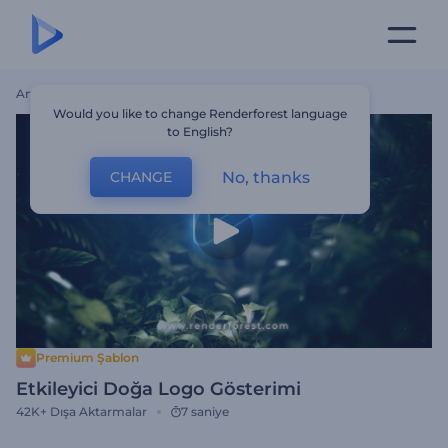
Ana Sayfa
Şablonlar
Etkileyici Doğa Logo Gösterimi
Would you like to change Renderforest language
to English?
No, thanks
CHANGE
Premium Şablon
Etkileyici Doğa Logo Gösterimi
42K+
Dışa Aktarmalar
7 saniye