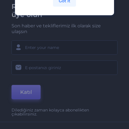
Got it
Renderforest bültenine
üye olun
Son haber ve tekliflerimiz ilk olarak size
ulaşsın
Katıl
Dilediğiniz zaman kolayca abonelikten
çıkabilirsiniz.