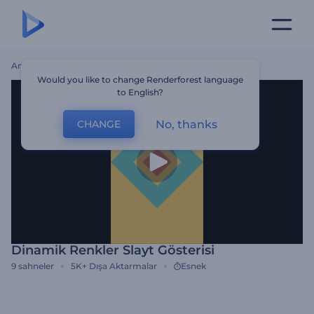
Ana Sayfa
Şablonlar
Dinamik Renkler Slayt Gösterisi
Would you like to change Renderforest language
to English?
No, thanks
CHANGE
Dinamik Renkler Slayt Gösterisi
9
sahneler
5K+
Dışa Aktarmalar
Esnek