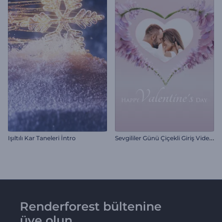
S
evgililer Günü Çiçekli Giriş Videosu
Işıltılı Kar Taneleri İntro
Renderforest bültenine
üye olun