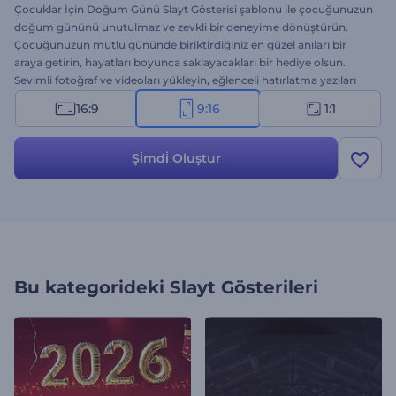
Çocuklar İçin Doğum Günü Slayt Gösterisi şablonu ile çocuğunuzun
doğum gününü unutulmaz ve zevkli bir deneyime dönüştürün.
Çocuğunuzun mutlu gününde biriktirdiğiniz en güzel anıları bir
araya getirin, hayatları boyunca saklayacakları bir hediye olsun.
Sevimli fotoğraf ve videoları yükleyin, eğlenceli hatırlatma yazıları
ekleyin, neşeli müzikler ve canlı renkler katarak anılarınızın
16:9
9:16
1:1
canlanmasını izleyin. Dost ve yakınlarınıza göndermek, sosyal
medyada paylaşmak ya da doğum günü partisinde izleterek
herkesin yüzünü güldürmek için ideal. Hemen deneyin,
Şi̇mdi̇ Oluştur
çocuğunuzun doğum günü kesinlikle unutulmaz olsun.
Bu kategorideki
Slayt Gösterileri