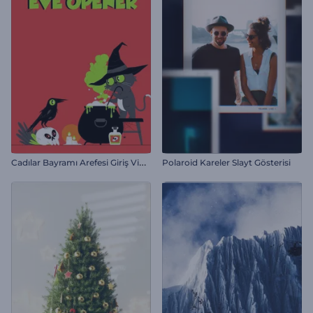
C
adılar Bayramı Arefesi Giriş Videosu
Polaroid Kareler Slayt Gösterisi