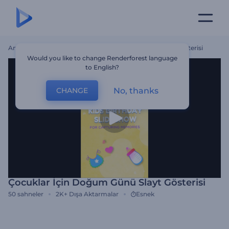
Ana Sayfa
Şablonlar
Çocuklar İçin Doğum Günü Slayt Gösterisi
Would you like to change Renderforest language
to English?
No, thanks
CHANGE
Çocuklar İçin Doğum Günü Slayt Gösterisi
50
sahneler
2K+
Dışa Aktarmalar
Esnek