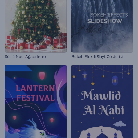
Süslü Noel Ağacı İntro
Bokeh Efektli Slayt Gösterisi