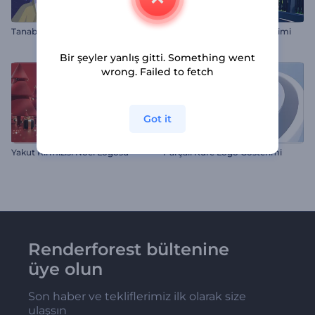
Tanabata Tebrik Animasyonu
Çarşı Pikselleri Logo Gösterimi
Bir şeyler yanlış gitti. Something went
wrong. Failed to fetch
Got it
Yakut Kırmızısı Noel Logosu
Parçalı Küre Logo Gösterimi
Renderforest bültenine
üye olun
Son haber ve tekliflerimiz ilk olarak size
ulaşsın