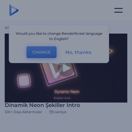
Ana Sayfa
Şablonlar
Dinamik Neon Şekiller İntro
Would you like to change Renderforest language
to English?
No, thanks
CHANGE
Dinamik Neon Şekiller İntro
12K+
Dışa Aktarmalar
5 saniye