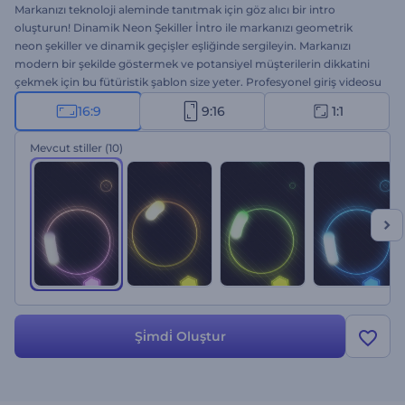
Markanızı teknoloji aleminde tanıtmak için göz alıcı bir intro
oluşturun! Dinamik Neon Şekiller İntro ile markanızı geometrik
neon şekiller ve dinamik geçişler eşliğinde sergileyin. Markanızı
modern bir şekilde göstermek ve potansiyel müşterilerin dikkatini
çekmek için bu fütüristik şablon size yeter. Profesyonel giriş videosu
için tek yapmanız gereken; logonuzu yüklemek, sloganı eklemek ve
16:9
9:16
1:1
birkaç dakika beklemek. Şirket sunumları, teknolojik ürün
reklamları, kanal tanıtımları vb. projeler için kullanın. Hemen şimdi
Mevcut stiller
(10)
deneyin!
Şi̇mdi̇ Oluştur