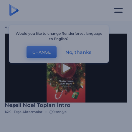
Ana Sayfa
Şablonlar
Neşeli Noel Topları İntro
Would you like to change Renderforest language
to English?
No, thanks
CHANGE
Neşeli Noel Topları İntro
14K+
Dışa Aktarmalar
9 saniye