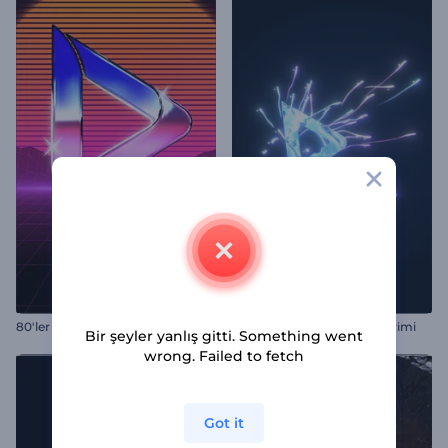
80'ler Retro Giriş Videosu
Parıltılı Çizgiler Logo Gösterimi
Bir şeyler yanlış gitti. Something went
wrong. Failed to fetch
Got it