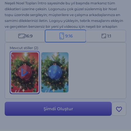
Neşeli Noel Topları İntro sayesinde bu yıl başında markanız tüm
dikkatleri üzerine çeksin. Logonuzu çok güzel süslenmiş bir Noel
topu üzerinde sergileyin; müşterilere ve çalışma arkadaşlarınıza en
samimi dileklerinizi iletin. Logoyu yükleyin, tebrik mesajlarını ekleyin
ve gerçekten benzersiz bir yeni yıl videosu için neşeli bir arkaplan
müziği seçin. Coşkulu kutlama mesajları, yılbaşı kampanyaları, özel
16:9
9:16
1:1
duyurular ve etkinlik davetiyeleri için biçilmiş kaftan. Hemen şimdi
deneyin!
Mevcut stiller
(2)
Şi̇mdi̇ Oluştur