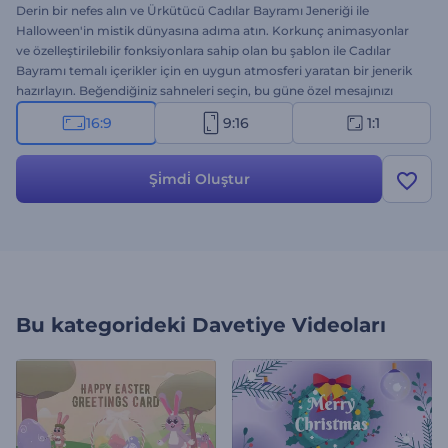
Derin bir nefes alın ve Ürkütücü Cadılar Bayramı Jeneriği ile
Halloween'in mistik dünyasına adıma atın. Korkunç animasyonlar
ve özelleştirilebilir fonksiyonlara sahip olan bu şablon ile Cadılar
Bayramı temalı içerikler için en uygun atmosferi yaratan bir jenerik
hazırlayın. Beğendiğiniz sahneleri seçin, bu güne özel mesajınızı
girin, tematik arkaplan müziği seçin ve hedef kitlenizi Cadılar
16:9
9:16
1:1
Bayramının ürpertici dünyasına taşıyın. Cadılar Bayramı jenerikleri,
tebrik videoları, ürpertici etkinlik tanıtımları gibi birçok proje için
mükemmel bir seçenek. Hemen oluşturun ve Cadılar Bayramında
Şi̇mdi̇ Oluştur
ne yaptığınızı kimse unutamasın!
Bu kategorideki
Davetiye Videoları