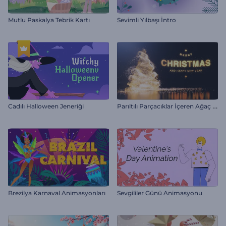
Mutlu Paskalya Tebrik Kartı
Sevimli Yılbaşı İntro
P
arıltılı Parçacıklar İçeren Ağaç İntro
Cadılı Halloween Jeneriği
Brezilya Karnaval Animasyonları
Sevgililer Günü Animasyonu