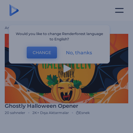
Ana Sayfa
Şablonlar
Ghostly Halloween Opener
Would you like to change Renderforest language
to English?
No, thanks
CHANGE
Ghostly Halloween Opener
20
sahneler
2K+
Dışa Aktarmalar
Esnek