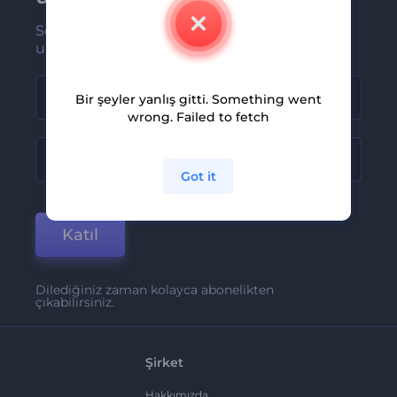
Son haber ve tekliflerimiz ilk olarak size
ulaşsın
Bir şeyler yanlış gitti. Something went
wrong. Failed to fetch
Got it
Katıl
Dilediğiniz zaman kolayca abonelikten
çıkabilirsiniz.
Şirket
Hakkımızda