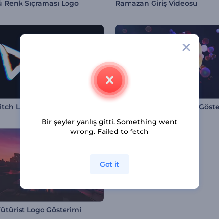
ü Renk Sıçraması Logo
Ramazan Giriş Videosu
itch Logo Gösterimi
Bir şeyler yanlış gitti. Something went
wrong. Failed to fetch
Got it
Fütürist Logo Gösterimi