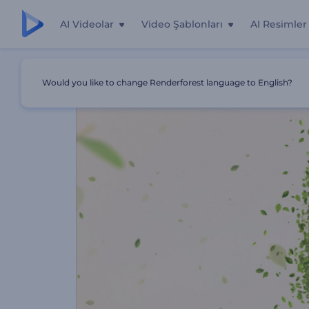
AI Videolar
Video Şablonları
AI Resimler
Ana Sayfa
Şablonlar
Yeşil Ve Çevreci Giriş Videosu
Would you like to change Renderforest language to English?