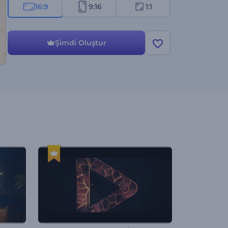
16:9
9:16
1:1
Şi̇mdi̇ Oluştur