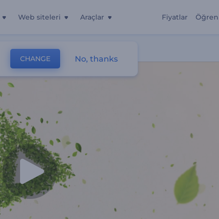
Web siteleri
Araçlar
Fiyatlar
Öğren
No, thanks
CHANGE