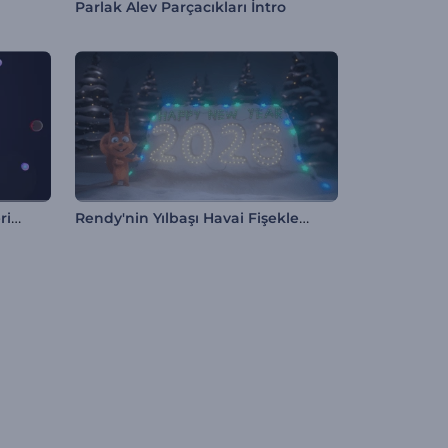
Parlak Alev Parçacıkları İntro
Işıldayan Formlar Logo Gösterimi
Rendy'nin Yılbaşı Havai Fişekleri İntro