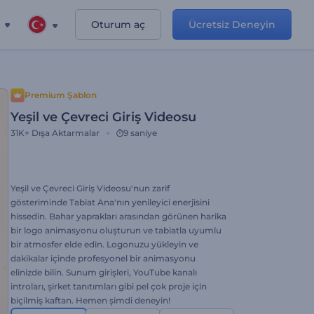
Oturum aç
Ücretsiz Deneyin
Premium Şablon
Yeşil ve Çevreci Giriş Videosu
31K+
Dışa Aktarmalar
9 saniye
Yeşil ve Çevreci Giriş Videosu'nun zarif
gösteriminde Tabiat Ana'nın yenileyici enerjisini
hissedin. Bahar yaprakları arasından görünen harika
bir logo animasyonu oluşturun ve tabiatla uyumlu
bir atmosfer elde edin. Logonuzu yükleyin ve
dakikalar içinde profesyonel bir animasyonu
elinizde bilin. Sunum girişleri, YouTube kanalı
introları, şirket tanıtımları gibi pel çok proje için
biçilmiş kaftan. Hemen şimdi deneyin!