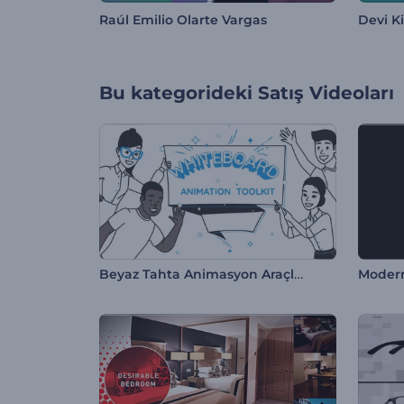
Raúl Emilio Olarte Vargas
Devi K
Bu kategorideki
Satış Videoları
Beyaz Tahta Animasyon Araçları
Modern