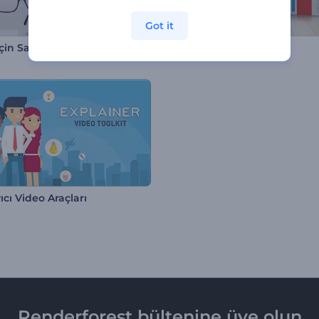
Got it
çin Sade Giriş Videosu
Eczacı Tanıtım Paketi
ıcı Video Araçları
Renderforest bültenine üye olun