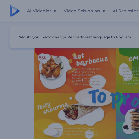
AI Videolar
Video Şablonları
AI Resimler
Ana Sayfa
Şablonlar
Menü Tanıtımı
Would you like to change Renderforest language to English?