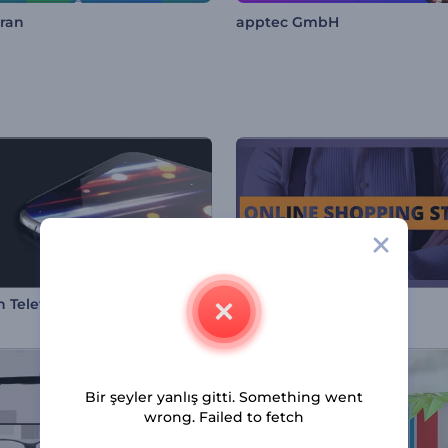
iran
apptec GmbH
 Telefon Modeli Araç Kiti
Online Mağaza Galeri
Bir şeyler yanlış gitti. Something went
wrong. Failed to fetch