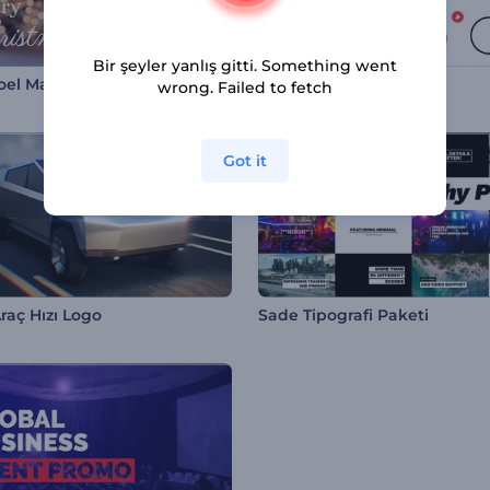
Bir şeyler yanlış gitti. Something went
Karlı Noel Manzarası Giriş Videosu
YouTube Kanalı İntrosu
wrong. Failed to fetch
Got it
raç Hızı Logo
Sade Tipografi Paketi