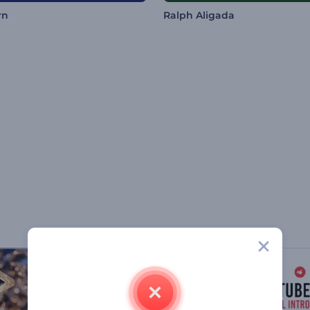
rn
Ralph Aligada