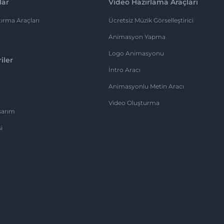
lar
Video Hazırlama Araçları
ırma Araçları
Ücretsiz Müzik Görselleştirici
Animasyon Yapma
Logo Animasyonu
iler
İntro Aracı
Animasyonlu Metin Aracı
Video Oluşturma
sarım
i