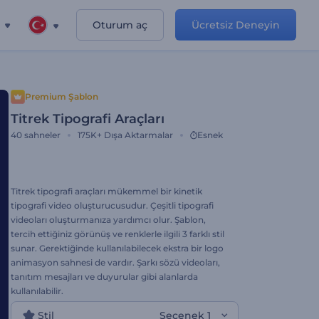
Oturum aç
Ücretsiz Deneyin
Premium Şablon
Titrek Tipografi Araçları
40
sahneler
175K+
Dışa Aktarmalar
Esnek
Titrek tipografi araçları mükemmel bir kinetik
tipografi video oluşturucusudur. Çeşitli tipografi
videoları oluşturmanıza yardımcı olur. Şablon,
tercih ettiğiniz görünüş ve renklerle ilgili 3 farklı stil
sunar. Gerektiğinde kullanılabilecek ekstra bir logo
animasyon sahnesi de vardır. Şarkı sözü videoları,
tanıtım mesajları ve duyurular gibi alanlarda
kullanılabilir.
Stil
Seçenek 1