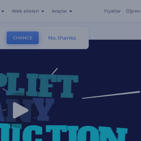
Web siteleri
Araçlar
Fiyatlar
Öğren
No, thanks
CHANGE